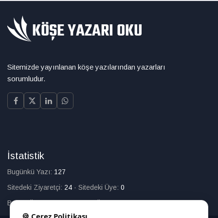
Sitemizde yayınlanan köşe yazılarından yazarları
sorumludur.
İstatistik
Bugünkü Yazı:
127
Sitedeki Ziyaretçi:
24
·
Sitedeki Üye:
0
Bugün Üye Olan:
0
·
Toplam Üye:
226
🍪 Çerez Politikası