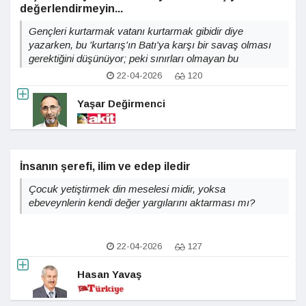
değerlendirmeyin...
Gençleri kurtarmak vatanı kurtarmak gibidir diye
yazarken, bu 'kurtarış'ın Batı'ya karşı bir savaş olması
gerektiğini düşünüyor; peki sınırları olmayan bu
mücadele ideolojik kör noktalar yaratmıyor mu?
22-04-2026
120
Yaşar Değirmenci
İnsanın şerefi, ilim ve edep iledir
Çocuk yetiştirmek din meselesi midir, yoksa
ebeveynlerin kendi değer yargılarını aktarması mı?
22-04-2026
127
Hasan Yavaş