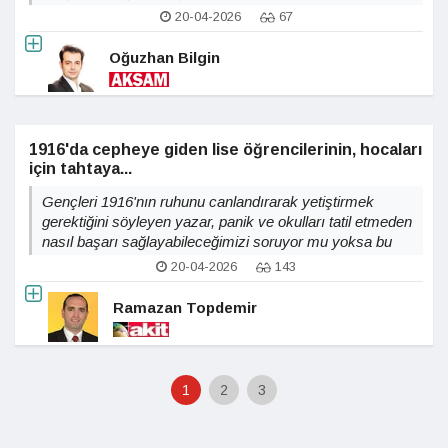
20-04-2026
67
Oğuzhan Bilgin
1916'da cepheye giden lise öğrencilerinin, hocaları
için tahtaya...
Gençleri 1916'nın ruhunu canlandırarak yetiştirmek
gerektiğini söyleyen yazar, panik ve okulları tatil etmeden
nasıl başarı sağlayabileceğimizi soruyor mu yoksa bu
nostalji gerçekçi bir çözüm mü?
20-04-2026
143
Ramazan Topdemir
1
2
3