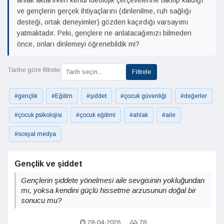
ahlak aktarırken kendi ideolojik çerçevelerine takılıp kaldığı
ve gençlerin gerçek ihtiyaçlarını (dinlenilme, ruh sağlığı
desteği, ortak deneyimler) gözden kaçırdığı varsayımı
yatmaktadır. Peki, gençlere ne anlatacağımızı bilmeden
önce, onları dinlemeyi öğrenebildik mi?
Tarihe göre filtrele:
Filtrele
#gençlik
#Eğitim
#şiddet
#çocuk güvenliği
#değerler
#çocuk psikolojisi
#çocuk eğitimi
#ahlak
#aile
#sosyal medya
Gençlik ve şiddet
Gençlerin şiddete yönelmesi aile sevgisinin yokluğundan
mı, yoksa kendini güçlü hissetme arzusunun doğal bir
sonucu mu?
28-04-2026
78