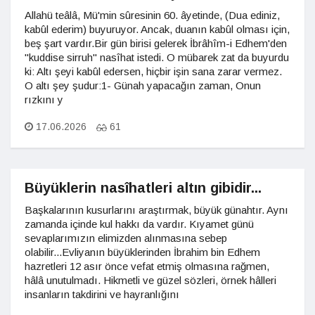
Allahü teâlâ, Mü'min sûresinin 60. âyetinde, (Dua ediniz,
kabûl ederim) buyuruyor. Ancak, duanın kabûl olması için,
beş şart vardır.Bir gün birisi gelerek İbrâhîm-i Edhem'den
"kuddise sirruh" nasîhat istedi. O mübarek zat da buyurdu
ki: Altı şeyi kabûl edersen, hiçbir işin sana zarar vermez.
O altı şey şudur:1- Günah yapacağın zaman, Onun
rızkını y
17.06.2026
61
Büyüklerin nasîhatleri altın gibidir...
Başkalarının kusurlarını araştırmak, büyük günahtır. Aynı
zamanda içinde kul hakkı da vardır. Kıyamet günü
sevaplarımızın elimizden alınmasına sebep
olabilir...Evliyanın büyüklerinden İbrahim bin Edhem
hazretleri 12 asır önce vefat etmiş olmasına rağmen,
hâlâ unutulmadı. Hikmetli ve güzel sözleri, örnek hâlleri
insanların takdirini ve hayranlığını