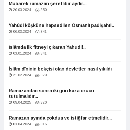
Mübarek ramazan şereflibir aydır...
20.03.2024
350
Yahûdi köşküne hapsedilen Osmanlı padişahı!..
06.03.2024
341
İslâmda ilk fitneyi çıkaran Yahudi!..
03.01.2024
341
İslâm dîninin bekçisi olan devletler nasıl yıkıldı
21.02.2024
329
Ramazandan sonra iki gün kaza orucu
tutulmalıdır...
09.04.2025
320
Ramazan ayında çokdua ve istiğfar etmelidir...
03.04.2024
316