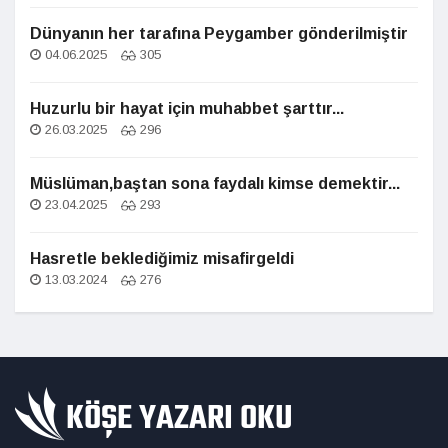
Dünyanın her tarafına Peygamber gönderilmiştir
04.06.2025
305
Huzurlu bir hayat için muhabbet şarttır...
26.03.2025
296
Müslüman,baştan sona faydalı kimse demektir...
23.04.2025
293
Hasretle beklediğimiz misafirgeldi
13.03.2024
276