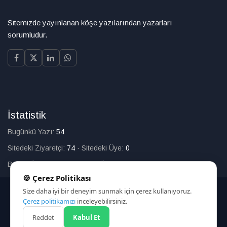
Sitemizde yayınlanan köşe yazılarından yazarları
sorumludur.
İstatistik
Bugünkü Yazı:
54
Sitedeki Ziyaretçi:
74
·
Sitedeki Üye:
0
Bugün Üye Olan:
0
·
Toplam Üye:
226
🍪 Çerez Politikası
Size daha iyi bir deneyim sunmak için çerez kullanıyoruz.
© 2025
Çerez politikamızı
inceleyebilirsiniz.
Reddet
Kabul Et
HAKKIMIZDA
İLETİŞİM
ARAMA