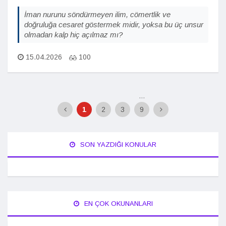
İman nurunu söndürmeyen ilim, cömertlik ve
doğruluğa cesaret göstermek midir, yoksa bu üç unsur
olmadan kalp hiç açılmaz mı?
15.04.2026
100
...
1
2
3
9
SON YAZDIĞI KONULAR
EN ÇOK OKUNANLARI