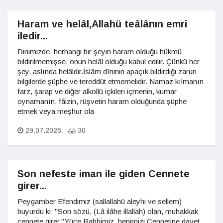
Haram ve helâl,Allahü teâlânın emri
iledir...
Dinimizde, herhangi bir şeyin haram olduğu hükmü
bildirilmemişse, onun helâl olduğu kabul edilir. Çünkü her
şey, aslında helâldir.İslâm dîninin apaçık bildirdiği zaruri
bilgilerde şüphe ve tereddüt etmemelidir. Namaz kılmanın
farz, şarap ve diğer alkollü içkileri içmenin, kumar
oynamanın, fâizin, rüşvetin haram olduğunda şüphe
etmek veya meşhur ola
29.07.2026
30
Son nefeste iman ile giden Cennete
girer...
Peygamber Efendimiz (sallallahü aleyhi ve sellem)
buyurdu ki: "Son sözü, (Lâ ilâhe illallah) olan, muhakkak
cennete girer."Yüce Rabbimiz, hepimizi Cennetine davet