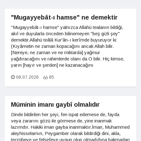
"Mugayyebât-ı hamse" ne demektir
"Mugayyebât-ı hamse" yalnızca Allahü tealanın bildiği,
akıl ve duyularla önceden bilinemeyen "beş gizli şey"
demektir.Allahü teâlâ Kur'ân-ı kerîmde buyuruyor ki:
(Kıyâmetin ne zaman kopacağını ancak Allah bilir.
[Nereye, ne zaman ve ne miktarda] yağmur
yağdıracağını ve rahimlerde olanı da O bilir. Hiç kimse,
yarın [hayır ve şerden] ne kazanacağını
08.07.2026
85
Müminin imanı gaybî olmalıdır
Dinde bildirilen her şeyi, fen ispat edemese de, fayda
veya zararını gözü ile görmese de, yine inanmak
lazımdır. Hakiki iman gayba inanmaktır.İman, Muhammed
aleyhisselamın, Peygamber olarak bildirdiği dini, akla,
tecrübeye ve felsefeye uygun olup olmadığına bakmadan