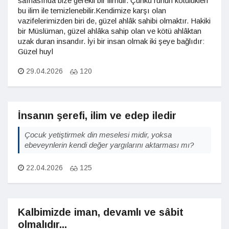
safhasında bize gerekli bir ilimdir. Çünkü ruhun kötülükleri
bu ilim ile temizlenebilir.Kendimize karşı olan
vazifelerimizden biri de, güzel ahlâk sahibi olmaktır. Hakiki
bir Müslüman, güzel ahlâka sahip olan ve kötü ahlâktan
uzak duran insandır. İyi bir insan olmak iki şeye bağlıdır:
Güzel huyl
29.04.2026
120
İnsanın şerefi, ilim ve edep iledir
Çocuk yetiştirmek din meselesi midir, yoksa
ebeveynlerin kendi değer yargılarını aktarması mı?
22.04.2026
125
Kalbimizde iman, devamlı ve sâbit
olmalıdır...