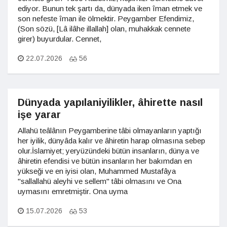
ediyor. Bunun tek şartı da, dünyada iken îman etmek ve
son nefeste îman ile ölmektir. Peygamber Efendimiz,
(Son sözü, [Lâ ilâhe illallah] olan, muhakkak cennete
girer) buyurdular. Cennet,
22.07.2026
56
Dünyada yapılaniyilikler, âhirette nasıl
işe yarar
Allahü teâlânın Peygamberine tâbi olmayanların yaptığı
her iyilik, dünyâda kalır ve âhiretin harap olmasına sebep
olur.İslamiyet; yeryüzündeki bütün insanların, dünya ve
âhiretin efendisi ve bütün insanların her bakımdan en
yükseği ve en iyisi olan, Muhammed Mustafâya
"sallallahü aleyhi ve sellem" tâbi olmasını ve Ona
uymasını emretmiştir. Ona uyma
15.07.2026
53