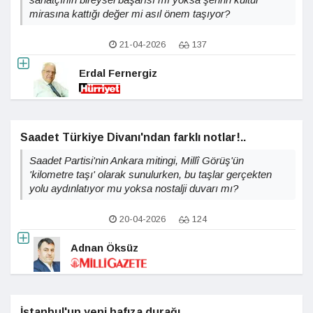
mirasına kattığı değer mi asıl önem taşıyor?
21-04-2026
137
Erdal Fernergiz
Saadet Türkiye Divanı'ndan farklı notlar!..
Saadet Partisi'nin Ankara mitingi, Millî Görüş'ün
'kilometre taşı' olarak sunulurken, bu taşlar gerçekten
yolu aydınlatıyor mu yoksa nostalji duvarı mı?
20-04-2026
124
Adnan Öksüz
İstanbul'un yeni hafıza durağı