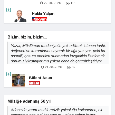
22-04-2026
101
Hakkı Yalçın
Bizim, bizim, bizim...
Yazar, Müslüman medeniyetin yok edilmek istenen tarihi,
değerleri ve kurumlarını sayarak bir ağıt yazıyor; peki bu
nostalji, çözüm önerileri sunmadan kızgınlıkla listelemek,
durumu iyileştiriyor mu yoksa daha da çaresizleştiriyor
mi?
21-04-2026
69
Bülent Acun
Müziğe adanmış 50 yıl
Adana'da yarım asırlık müzik yolculuğu kutlanırken, bir
sanatçının bireysel başarısı mı yoksa şehrin kültür