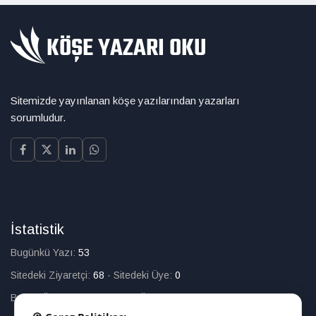
Sitemizde yayınlanan köşe yazılarından yazarları
sorumludur.
İstatistik
Bugünkü Yazı:
53
Sitedeki Ziyaretçi:
68
·
Sitedeki Üye:
0
Bugün Üye Olan:
0
·
Toplam Üye:
226