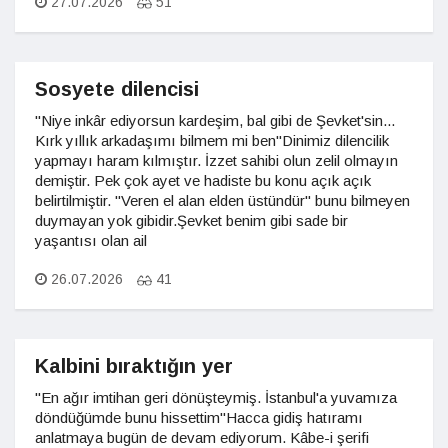
27.07.2026
51
Sosyete dilencisi
"Niye inkâr ediyorsun kardeşim, bal gibi de Şevket'sin...
Kırk yıllık arkadaşımı bilmem mi ben"Dinimiz dilencilik
yapmayı haram kılmıştır. İzzet sahibi olun zelil olmayın
demiştir. Pek çok ayet ve hadiste bu konu açık açık
belirtilmiştir. "Veren el alan elden üstündür" bunu bilmeyen
duymayan yok gibidir.Şevket benim gibi sade bir
yaşantısı olan ail
26.07.2026
41
Kalbini bıraktığın yer
"En ağır imtihan geri dönüşteymiş. İstanbul'a yuvamıza
döndüğümde bunu hissettim"Hacca gidiş hatıramı
anlatmaya bugün de devam ediyorum. Kâbe-i şerifi