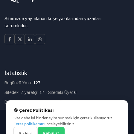
Sitemizde yayınlanan köşe yazılarından yazarları
sorumludur.
İstatistik
Bugünkü Yazı:
127
Sitedeki Ziyaretçi:
17
·
Sitedeki Üye:
0
Bugün Üye Olan:
0
·
Toplam Üye:
226
🍪 Çerez Politikası
Size daha iyi bir deneyim sunmak için çerez kullanıyoruz.
© 2025
Çerez politikamızı
inceleyebilirsiniz.
Reddet
Kabul Et