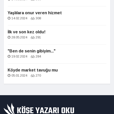
Yaşlılara onur veren hizmet
14.02.2024
308
İlk ve son kez oldu!
28.05.2024
291
"Ben de senin gibiyim..."
19.02.2024
284
Köyde market tavuğu mu
05.01.2024
270