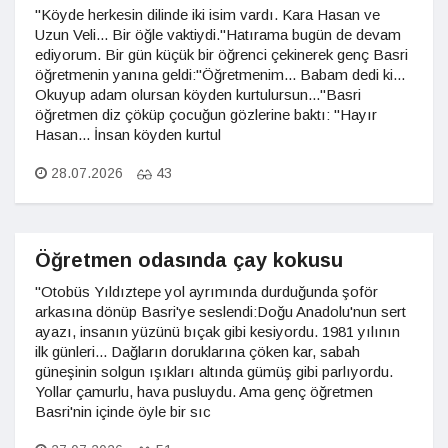
"Köyde herkesin dilinde iki isim vardı. Kara Hasan ve
Uzun Veli... Bir öğle vaktiydi."Hatırama bugün de devam
ediyorum. Bir gün küçük bir öğrenci çekinerek genç Basri
öğretmenin yanına geldi:"Öğretmenim... Babam dedi ki...
Okuyup adam olursan köyden kurtulursun..."Basri
öğretmen diz çöküp çocuğun gözlerine baktı: "Hayır
Hasan... İnsan köyden kurtul
28.07.2026
43
Öğretmen odasında çay kokusu
"Otobüs Yıldıztepe yol ayrımında durduğunda şoför
arkasına dönüp Basri'ye seslendi:Doğu Anadolu'nun sert
ayazı, insanın yüzünü bıçak gibi kesiyordu. 1981 yılının
ilk günleri... Dağların doruklarına çöken kar, sabah
güneşinin solgun ışıkları altında gümüş gibi parlıyordu.
Yollar çamurlu, hava pusluydu. Ama genç öğretmen
Basri'nin içinde öyle bir sıc