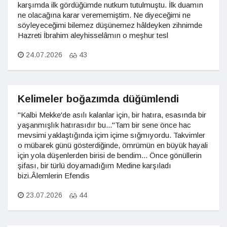
karşımda ilk gördüğümde nutkum tutulmuştu. İlk duamın
ne olacağına karar verememiştim. Ne diyeceğimi ne
söyleyeceğimi bilemez düşünemez hâldeyken zihnimde
Hazreti İbrahim aleyhisselâmın o meşhur tesl
24.07.2026
43
Kelimeler boğazımda düğümlendi
"Kalbi Mekke'de asılı kalanlar için, bir hatıra, esasında bir
yaşanmışlık hatırasıdır bu..."Tam bir sene önce hac
mevsimi yaklaştığında içim içime sığmıyordu. Takvimler
o mübarek günü gösterdiğinde, ömrümün en büyük hayali
için yola düşenlerden birisi de bendim... Önce gönüllerin
şifası, bir türlü doyamadığım Medine karşıladı
bizi.Âlemlerin Efendis
23.07.2026
44