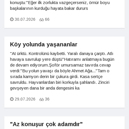
konuştu:"Eğer ilk zorlukta vazgeçerseniz, ömür boyu
başkalarının kurduğu hayata bakar dururs
30.07.2026
66
Köy yolunda yaşananlar
"At ürktü. Kontrolünü kaybetti. Yaralı danaya çarptı. Atlı
havaya savrulup yere düştü"Hatıramı anlatmaya bugün
de devam ediyorum.Şoför umursamaz tavırda cevap
verdi:"Bu yolun yavaşı da böyle Ahmet Ağa..."Tam o
sırada kamyon derin bir çukura girdi. Kasa sertçe
savruldu. Hayvanlardan biri korkuyla şahlandı. Zinciri
gevşeyen dana bir anda dengesini ka
29.07.2026
36
"Az konuşur çok adamdır"