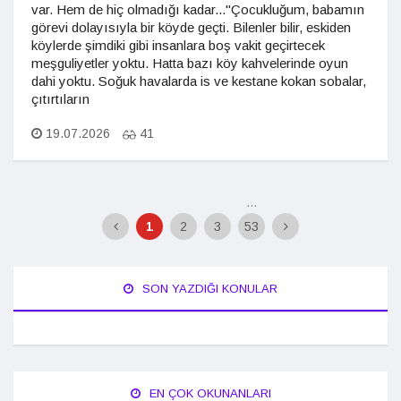
var. Hem de hiç olmadığı kadar..."Çocukluğum, babamın
görevi dolayısıyla bir köyde geçti. Bilenler bilir, eskiden
köylerde şimdiki gibi insanlara boş vakit geçirtecek
meşguliyetler yoktu. Hatta bazı köy kahvelerinde oyun
dahi yoktu. Soğuk havalarda is ve kestane kokan sobalar,
çıtırtıların
19.07.2026
41
...
1
2
3
53
SON YAZDIĞI KONULAR
EN ÇOK OKUNANLARI