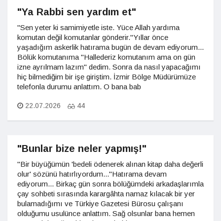
"Ya Rabbi sen yardım et"
"Sen yeter ki samimiyetle iste. Yüce Allah yardıma
komutan değil komutanlar gönderir."Yıllar önce
yaşadığım askerlik hatırama bugün de devam ediyorum...
Bölük komutanıma "Hallederiz komutanım ama on gün
izne ayrılmam lazım" dedim. Sonra da nasıl yapacağımı
hiç bilmediğim bir işe giriştim. İzmir Bölge Müdürümüze
telefonla durumu anlattım. O bana bab
22.07.2026
44
"Bunlar bize neler yapmış!"
"Bir büyüğümün 'bedeli ödenerek alınan kitap daha değerli
olur' sözünü hatırlıyordum..."Hatırama devam
ediyorum... Birkaç gün sonra bölüğümdeki arkadaşlarımla
çay sohbeti sırasında karargâhta namaz kılacak bir yer
bulamadığımı ve Türkiye Gazetesi Bürosu çalışanı
olduğumu usulünce anlattım. Sağ olsunlar bana hemen