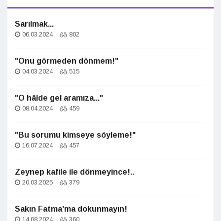
Sarılmak...
06.03.2024
802
"Onu görmeden dönmem!"
04.03.2024
515
"O hâlde gel aramıza..."
08.04.2024
459
"Bu sorumu kimseye söyleme!"
16.07.2024
457
Zeynep kafile ile dönmeyince!..
20.03.2025
379
Sakın Fatma'ma dokunmayın!
14.08.2024
360