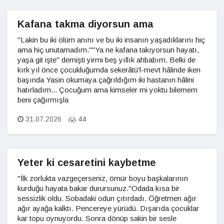
Kafana takma diyorsun ama
"Lakin bu iki ölüm anını ve bu iki insanın yaşadıklarını hiç
ama hiç unutamadım.""Ya ne kafana takıyorsun hayatı,
yaşa git işte" demişti yirmi beş yıllık ahbabım. Belki de
kırk yıl önce çocukluğumda sekerâtü'l-mevt hâlinde iken
başında Yasin okumaya çağrıldığım iki hastanın hâlini
hatırladım... Çocuğum ama kimseler mi yoktu bilemem
beni çağırmışla
31.07.2026
44
Yeter ki cesaretini kaybetme
"İlk zorlukta vazgeçerseniz, ömür boyu başkalarının
kurduğu hayata bakar durursunuz."Odada kısa bir
sessizlik oldu. Sobadaki odun çıtırdadı. Öğretmen ağır
ağır ayağa kalktı. Pencereye yürüdü. Dışarıda çocuklar
kar topu oynuyordu. Sonra dönüp sakin bir sesle