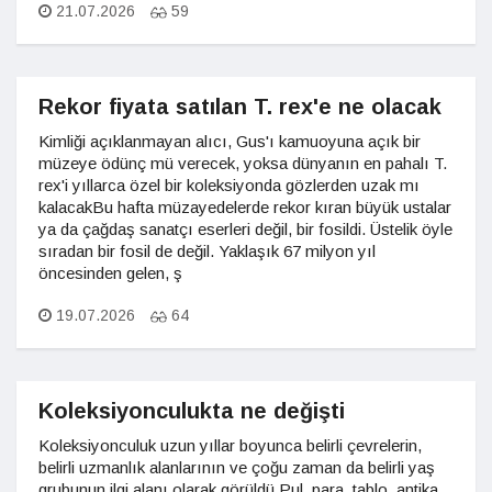
21.07.2026
59
Rekor fiyata satılan T. rex'e ne olacak
Kimliği açıklanmayan alıcı, Gus'ı kamuoyuna açık bir
müzeye ödünç mü verecek, yoksa dünyanın en pahalı T.
rex'i yıllarca özel bir koleksiyonda gözlerden uzak mı
kalacakBu hafta müzayedelerde rekor kıran büyük ustalar
ya da çağdaş sanatçı eserleri değil, bir fosildi. Üstelik öyle
sıradan bir fosil de değil. Yaklaşık 67 milyon yıl
öncesinden gelen, ş
19.07.2026
64
Koleksiyonculukta ne değişti
Koleksiyonculuk uzun yıllar boyunca belirli çevrelerin,
belirli uzmanlık alanlarının ve çoğu zaman da belirli yaş
grubunun ilgi alanı olarak görüldü.Pul, para, tablo, antika