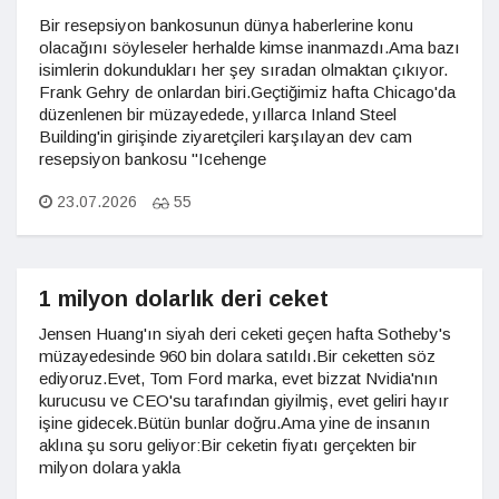
Bir resepsiyon bankosunun dünya haberlerine konu
olacağını söyleseler herhalde kimse inanmazdı.Ama bazı
isimlerin dokundukları her şey sıradan olmaktan çıkıyor.
Frank Gehry de onlardan biri.Geçtiğimiz hafta Chicago'da
düzenlenen bir müzayedede, yıllarca Inland Steel
Building'in girişinde ziyaretçileri karşılayan dev cam
resepsiyon bankosu "Icehenge
23.07.2026
55
1 milyon dolarlık deri ceket
Jensen Huang'ın siyah deri ceketi geçen hafta Sotheby's
müzayedesinde 960 bin dolara satıldı.Bir ceketten söz
ediyoruz.Evet, Tom Ford marka, evet bizzat Nvidia'nın
kurucusu ve CEO'su tarafından giyilmiş, evet geliri hayır
işine gidecek.Bütün bunlar doğru.Ama yine de insanın
aklına şu soru geliyor:Bir ceketin fiyatı gerçekten bir
milyon dolara yakla