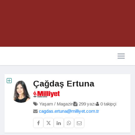
Çağdaş Ertuna
Yaşam / Magazin
299 yazı
0 takipçi
cagdas.ertuna@milliyet.com.tr