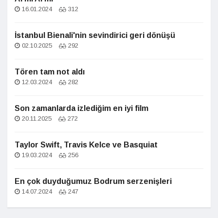
16.01.2024
312
İstanbul Bienali'nin sevindirici geri dönüşü
02.10.2025
292
Tören tam not aldı
12.03.2024
282
Son zamanlarda izlediğim en iyi film
20.11.2025
272
Taylor Swift, Travis Kelce ve Basquiat
19.03.2024
256
En çok duyduğumuz Bodrum serzenişleri
14.07.2024
247