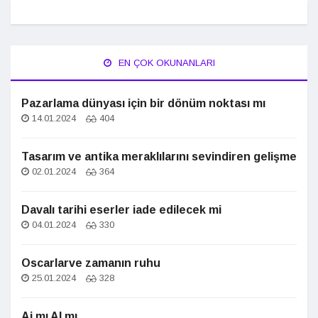
EN ÇOK OKUNANLARI
Pazarlama dünyası için bir dönüm noktası mı
14.01.2024
404
Tasarım ve antika meraklılarını sevindiren gelişme
02.01.2024
364
Davalı tarihi eserler iade edilecek mi
04.01.2024
330
Oscarlarve zamanın ruhu
25.01.2024
328
Ai mı AI mı