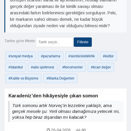
dönüşen ticaretin sanat ile ayrılmasının, nostalji satmanın
gerçek değer yaratması ile bir kimlik savaşı olması
arasındaki farkın belirlenmesi gerektiğini sorguluyor. Peki,
bir markanın sahici olması demek, ne kadar büyük
olduğundan ziyade neden var olduğunu bilmesi midir?
Tarihe göre filtrele:
Filtrele
#sosyal medya
#pazarlama
#sürdürülebilirlik
#kültür
#İstanbul
#aile işletmesi
#fenomenler
#ticari değer
#Kalite vs Büyüme
#Marka Değerleri
Karadeniz'den hikâyesiyle çıkan somon
Türk somonu artık Norveç'in lezzetine yaklaştı, ama
gerçek mesele şu: Yerli olması damağımıza yetecek mi,
yoksa hep biraz dışarıdan mı kalacak?
26-04-2026
80