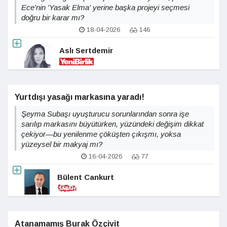
Ece'nin 'Yasak Elma' yerine başka projeyi seçmesi
doğru bir karar mı?
18-04-2026
146
Aslı Sertdemir
Yurtdışı yasağı markasına yaradı!
Şeyma Subaşı uyuşturucu sorunlarından sonra işe
sarılıp markasını büyütürken, yüzündeki değişim dikkat
çekiyor—bu yenilenme çöküşten çıkışmı, yoksa
yüzeysel bir makyaj mı?
16-04-2026
77
Bülent Cankurt
Atanamamış Burak Özçivit