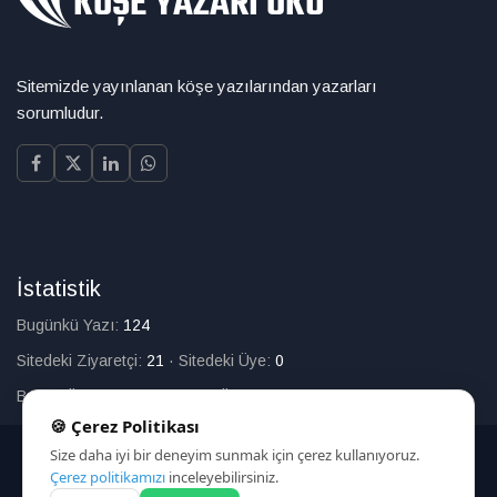
Sitemizde yayınlanan köşe yazılarından yazarları
sorumludur.
İstatistik
Bugünkü Yazı:
124
Sitedeki Ziyaretçi:
21
·
Sitedeki Üye:
0
Bugün Üye Olan:
0
·
Toplam Üye:
226
🍪 Çerez Politikası
Size daha iyi bir deneyim sunmak için çerez kullanıyoruz.
© 2025
Çerez politikamızı
inceleyebilirsiniz.