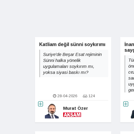
Katliam değil sünni soykırımı
İnan
sayg
Suriye'de Beşar Esat rejiminin
Tü
Sünni halka yönelik
ön
uygulamaları soykırım mı,
ce
yoksa siyasi baskı mı?
sa
uy
ge
yo
28-04-2026
124
me
Murat Özer