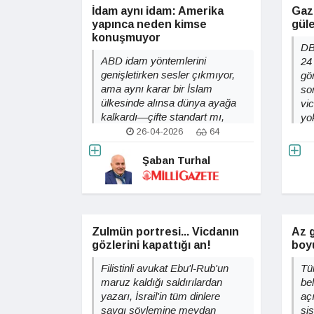
İdam aynı idam: Amerika
Gaz
yapınca neden kimse
gül
konuşmuyor
DB
ABD idam yöntemlerini
24
genişletirken sesler çıkmıyor,
gö
ama aynı karar bir İslam
so
ülkesinde alınsa dünya ayağa
vi
kalkardı—çifte standart mı,
yo
yoksa seçici kaygı mı?
ba
26-04-2026
64
mi
Şaban Turhal
Zulmün portresi... Vicdanın
Az g
gözlerini kapattığı an!
boy
Filistinli avukat Ebu'l-Rub'un
Tü
maruz kaldığı saldırılardan
be
yazarı, İsrail'in tüm dinlere
açı
saygı söylemine meydan
sis