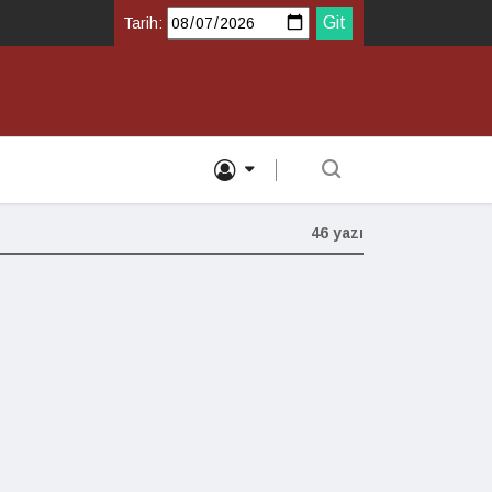
Tarih:
46 yazı