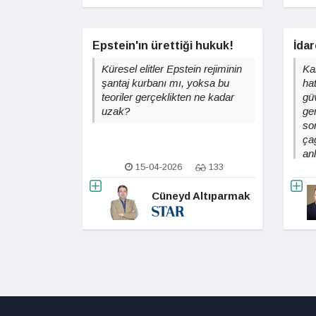
Epstein'ın ürettiği hukuk!
İdar
Küresel elitler Epstein rejiminin
Ka
şantaj kurbanı mı, yoksa bu
ha
teoriler gerçeklikten ne kadar
gü
uzak?
ge
so
çağ
an
15-04-2026
133
Cüneyd Altıparmak