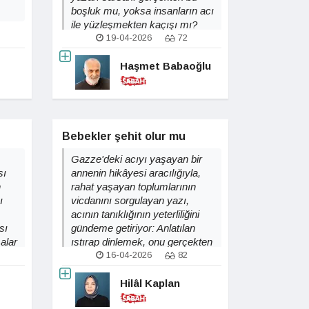
boşluk mu, yoksa insanların acı
ile yüzleşmekten kaçışı mı?
19-04-2026
72
Haşmet Babaoğlu
Bebekler şehit olur mu
Gazze'deki acıyı yaşayan bir
sı
annenin hikâyesi aracılığıyla,
n
rahat yaşayan toplumlarının
ı
vicdanını sorgulayan yazı,
acının tanıklığının yeterliliğini
sı
gündeme getiriyor: Anlatılan
alar
ıstırap dinlemek, onu gerçekten
anlamamız için yeterli midir?
16-04-2026
82
Hilâl Kaplan