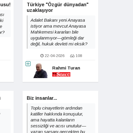
dusu!
Türkiye "Özgür dünyadan"
uzaklaşıyor
ası
Adalet Bakanı yeni Anayasa
ki
istiyor ama mevcut Anayasa
ne
Mahkemesi kararları bile
or?
uygulanmıyor—gömleği dar
değil, hukuk devleti mi eksik?
22-04-2026
108
Rahmi Turan
ü
Biz insanlar...
Toplu cinayetlerin ardından
n
katiller hakkında konuşulur,
ama hayatta kalanların
sessizliği ve acısı unutulur—
yazarı sarsanı gerçekten bu