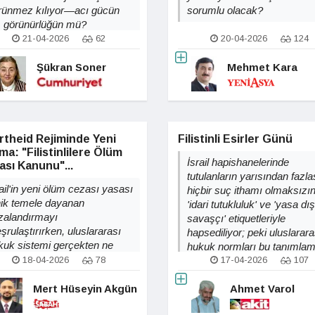
rünmez kılıyor—acı gücün
sorumlu olacak?
, görünürlüğün mü?
21-04-2026
62
20-04-2026
124
Şükran Soner
Mehmet Kara
rtheid Rejiminde Yeni
Filistinli Esirler Günü
a: "Filistinlilere Ölüm
İsrail hapishanelerinde
sı Kanunu"...
tutulanların yarısından fazla
ail'in yeni ölüm cezası yasası
hiçbir suç ithamı olmaksızı
nik temele dayanan
'idari tutukluluk' ve 'yasa dış
zalandırmayı
savaşçı' etiquetleriyle
şrulaştırırken, uluslararası
hapsediliyor; peki uluslarara
kuk sistemi gerçekten ne
hukuk normları bu tanımlam
dar bağlayıcı kalıyor?
18-04-2026
78
altında ne söylüyor?
17-04-2026
107
Mert Hüseyin Akgün
Ahmet Varol