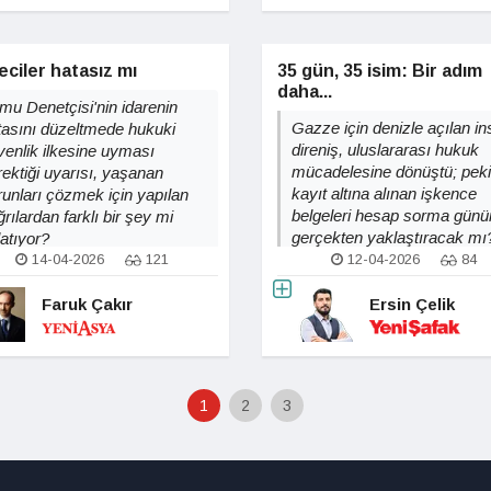
eciler hatasız mı
35 gün, 35 isim: Bir adım
daha...
mu Denetçisi'nin idarenin
Gazze için denizle açılan in
tasını düzeltmede hukuki
direniş, uluslararası hukuk
venlik ilkesine uyması
mücadelesine dönüştü; peki
rektiği uyarısı, yaşanan
kayıt altına alınan işkence
runları çözmek için yapılan
belgeleri hesap sorma günü
rılardan farklı bir şey mi
gerçekten yaklaştıracak mı
latıyor?
14-04-2026
121
12-04-2026
84
Faruk Çakır
Ersin Çelik
1
2
3