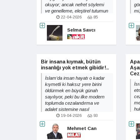
okuyor; ancak nefret söylemi
gö
ve genelleme, eleştirel tutumun
mi
gücünü azaltmaz mı?
22-04-2026
85
Selma Savcı
Bir insana kıymak, bütün
Apa
insanlığı yok etmek gibidir!..
Aşam
Ceza
İslam'da insan hayatı o kadar
İsr
kıymetli ki haksız yere birini
et
öldürmek en büyük günah
ce
sayılıyor, peki bu ilke modern
me
toplumda cezalandırma ve
hu
adalet sistemine nasıl
ka
yansıyor?
19-04-2026
93
Mehmet Can