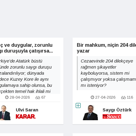
ç ve duygular, zorunlu
Bir mahkum, niçin 204 di
ı duruşuyla çatışırsa...
yazar
rkiye'de Atatürk büstü
Cezaevinde 204 dilekçeye
ünde zorunlu saygı duruşu
rağmen şikayetler
zalandırılıyor; dünyada
kayboluyorsa, sistem mi
dece Kuzey Kore ile aynı
çalışmıyor yoksa çalışma
gulamaya sahip olunsa, bu
mı isteniyor?
rçekten temel hak ihlali mi
ksa milli kimlik kurmanın
28-04-2026
67
27-04-2026
116
şru yolu mu?
Ulvi Saran
Saygı Öztürk