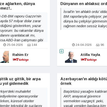
ze ağlarken, dünya
Dünyanın en ahlaksız or
emez!..
İsrail'in 'en ahlaklı ordu' iddi
-DB-BM raporu Gazze'nin
BM raporlarıyla çelişiyor; pe
 ayda 57 milyar dolar zarar
dünya bu çelişkiyi görmesi
rdüğünü gösterirken, yazar
rağmen neden sessiz kalıy
ruyorum: bu rakamlar dünya
cdanını uyanlatacak mı,
ksa ABD-İran çatışması gibi
şka konular unutturmak için
25-04-2026
144
24-04-2026
96
 hazırlanıyor?
Rahim Er
Atilla Yayla
ittik uz gittik, bir arpa
Azerbaycan'ın aldığı köt
u yol gidemedik
örnek
rkiye'deki muhalefet
Başörtüsü yasağını kaldıra
lediyelerine operasyonlar
AKP, anayasal güvence
lırken, küresel otoriter
vermekten vazgeçti: peki,
temler teknoloji ile suçlarını
yasak yeniden başlasa kim