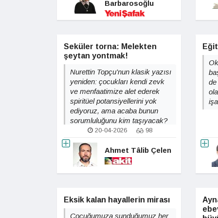
Barbarosoğlu
Seküler torna: Melekten
Eğit
şeytan yontmak!
Ok
Nurettin Topçu'nun klasik yazısı
ba
yeniden: çocukları kendi zevk
de
ve menfaatimize alet ederek
ola
spiritüel potansiyellerini yok
işa
ediyoruz, ama acaba bunun
sorumluluğunu kim taşıyacak?
20-04-2026
98
Ahmet Tâlib Çelen
Eksik kalan hayallerin mirası
Ayna
ebe
Çocuğumuza sunduğumuz her