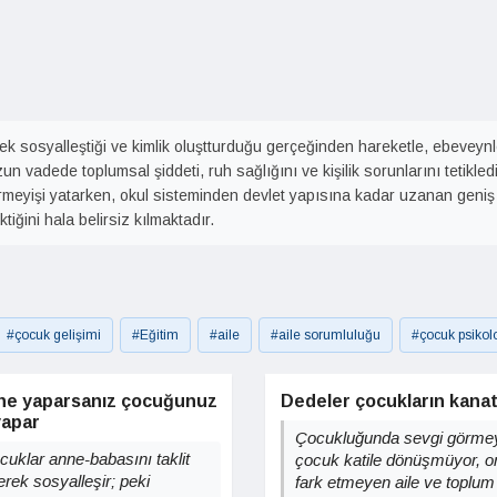
rek sosyalleştiği ve kimlik oluştturduğu gerçeğinden hareketle, ebeveynle
vadede toplumsal şiddeti, ruh sağlığını ve kişilik sorunlarını tetiklediğ
meyişi yatarken, okul sisteminden devlet yapısına kadar uzanan geniş 
iğini hala belirsiz kılmaktadır.
#çocuk gelişimi
#Eğitim
#aile
#aile sorumluluğu
#çocuk psikolo
 ne yaparsanız çocuğunuz
Dedeler çocukların kanat
yapar
Çocukluğunda sevgi görme
cuklar anne-babasını taklit
çocuk katile dönüşmüyor, o
erek sosyalleşir; peki
fark etmeyen aile ve toplum