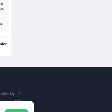
ir
zı,
ia
mler
itedeki Üye:
0
lam Üye:
226