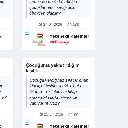
yerine korku ile büyütülen
an
çocuklar nasıl sevgi dolu
ebeveyn olabilir?
27-04-2026
139
y
Yetenekli Kalemler
Çocuğuma yakıştırdığım
kişilik
Çocuğa verdiğimiz sıfatlar onun
n
kimliğini belirler; peki, ölçülü
e
hitap ile destekleyici hitap
yor?
arasındaki farkı bilerek de
yapıyor muyuz?
21-04-2026
88
çı
Yetenekli Kalemler