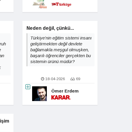
Neden değil, çünkü...
Türkiye'nin eğitim sistemi insanı
ruh
geliştirmekten değil devlete
e
bağlamakla meşgul olmuşken,
lan
başarılı öğrenciler gerçekten bu
sistemin ürünü müdür?
k
18-04-2026
69
Ömer Erdem
tişim