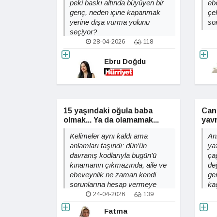
peki baskı altında büyüyen bir
eb
genç, neden içine kapanmak
çel
yerine dışa vurma yolunu
sor
seçiyor?
28-04-2026
118
Ebru Doğdu
15 yaşındaki oğula baba
Canı
olmak... Ya da olamamak...
yav
Kelimeler aynı kaldı ama
An
anlamları taşındı: dün'ün
ya
davranış kodlarıyla bugün'ü
çağ
kınamanın çıkmazında, aile ve
de
ebeveynlik ne zaman kendi
ge
sorunlarına hesap vermeye
ka
başlayacak?
so
24-04-2026
139
Fatma