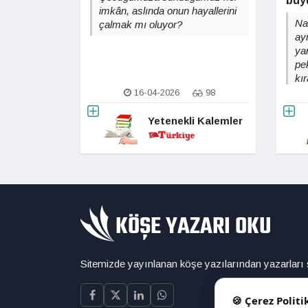
büy
imkân, aslında onun hayallerini
Na
çalmak mı oluyor?
ay
ya
pe
kır
16-04-2026
98
Yetenekli Kalemler
Sitemizde yayınlanan köşe yazılarından yazarları
🍪 Çerez Politi