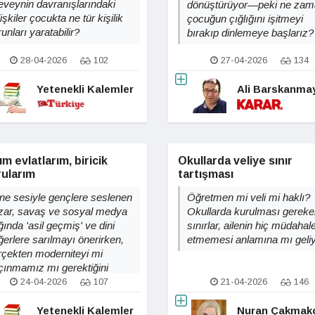
eveynin davranışlarındaki
dönüştürüyor—peki ne zam
işkiler çocukta ne tür kişilik
çocuğun çığlığını işitmeyi
unları yaratabilir?
bırakıp dinlemeye başlarız?
28-04-2026
102
27-04-2026
134
Yetenekli Kalemler
Ali Barskanma
m evlatlarım, biricik
Okullarda veliye sınır
rularım
tartışması
ne sesiyle gençlere seslenen
Öğretmen mi veli mi haklı?
zar, savaş ve sosyal medya
Okullarda kurulması gereke
ında 'asil geçmiş' ve dini
sınırlar, ailenin hiç müdahal
ğerlere sarılmayı önerirken,
etmemesi anlamına mı geli
rçekten moderniteyi mi
çınmamız mı gerektiğini
rgulamıyor?
24-04-2026
107
21-04-2026
146
Yetenekli Kalemler
Nuran Çakmak