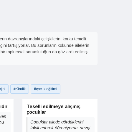
rin davranışlarındaki çelişkilerin, korku temelli
ini tartışıyorlar. Bu sorunların kökünde ailelerin
bir toplumsal sorumluluğun da göz ardı edilmiş
jisi
#Kimlik
#çocuk eğitimi
ıdır
Teselli edilmeye alışmış
çocuklar
yen
Çocuklar ailede gördüklerini
nu
taklit ederek öğreniyorsa, sevgi