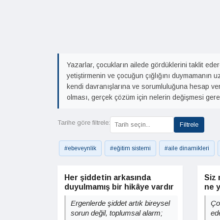
Yazarlar, çocukların ailede gördüklerini taklit ede
yetiştirmenin ve çocuğun çığlığını duymamanın uzun 
kendi davranışlarına ve sorumluluğuna hesap ver
olması, gerçek çözüm için nelerin değişmesi gerekt
Tarihe göre filtrele:
Filtrele
#ebeveynlik
#eğitim sistemi
#aile dinamikleri
Her şiddetin arkasında
Siz
duyulmamış bir hikâye vardır
ne 
Ergenlerde şiddet artık bireysel
Ço
sorun değil, toplumsal alarm;
ed