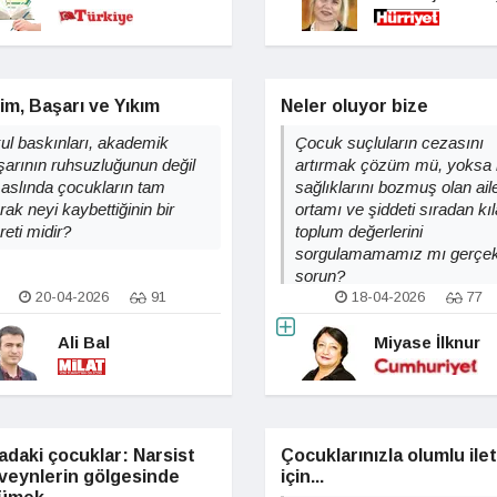
im, Başarı ve Yıkım
Neler oluyor bize
ul baskınları, akademik
Çocuk suçluların cezasını
şarının ruhsuzluğunun değil
artırmak çözüm mü, yoksa 
 aslında çocukların tam
sağlıklarını bozmuş olan ail
rak neyi kaybettiğinin bir
ortamı ve şiddeti sıradan kı
reti midir?
toplum değerlerini
sorgulamamamız mı gerçe
sorun?
20-04-2026
91
18-04-2026
77
Ali Bal
Miyase İlknur
daki çocuklar: Narsist
Çocuklarınızla olumlu ile
veynlerin gölgesinde
için...