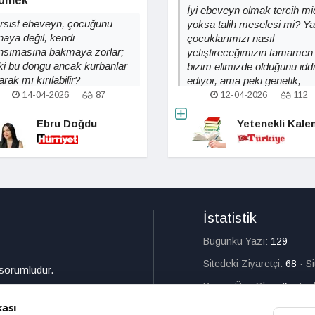
ümek
İyi ebeveyn olmak tercih mid
rsist ebeveyn, çocuğunu
yoksa talih meselesi mi? Ya
naya değil, kendi
çocuklarımızı nasıl
nsımasına bakmaya zorlar;
yetiştireceğimizin tamamen
ki bu döngü ancak kurbanlar
bizim elimizde olduğunu idd
arak mı kırılabilir?
ediyor, ama peki genetik,
sosyal çevre ve akran
14-04-2026
87
12-04-2026
112
gruplarının rolü nedir?
Ebru Doğdu
Yetenekli Kale
İstatistik
Bugünkü Yazı:
129
Sitedeki Ziyaretçi:
68
·
S
 sorumludur.
Bugün Üye Olan:
0
·
Top
kası