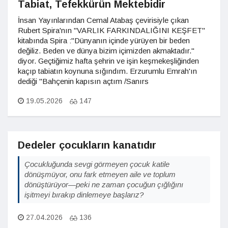
Tabiat, Tefekkürün Mektebidir
İnsan Yayınlarından Cemal Atabaş çevirisiyle çıkan
Rubert Spira'nın "VARLIK FARKINDALIĞINI KEŞFET"
kitabında Spira :"Dünyanın içinde yürüyen bir beden
değiliz. Beden ve dünya bizim içimizden akmaktadır."
diyor. Geçtiğimiz hafta şehrin ve işin keşmekeşliğinden
kaçıp tabiatın koynuna sığındım. Erzurumlu Emrah'ın
dediği "Bahçenin kapısın açtım /Sanırs
19.05.2026
147
Dedeler çocukların kanatıdır
Çocukluğunda sevgi görmeyen çocuk katile
dönüşmüyor, onu fark etmeyen aile ve toplum
dönüştürüyor—peki ne zaman çocuğun çığlığını
işitmeyi bırakıp dinlemeye başlarız?
27.04.2026
136