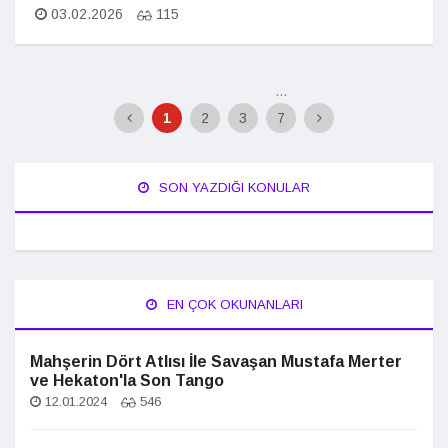
03.02.2026
115
...
1
2
3
7
SON YAZDIĞI KONULAR
EN ÇOK OKUNANLARI
Mahşerin Dört Atlısı İle Savaşan Mustafa Merter
ve Hekaton'la Son Tango
12.01.2024
546