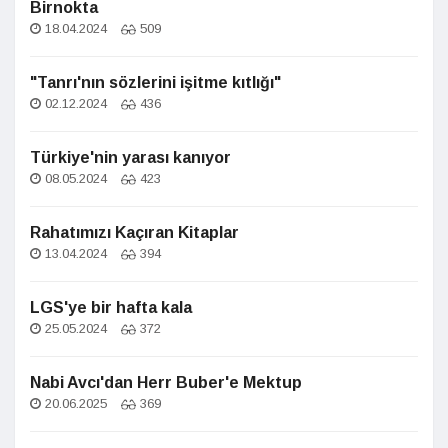
Birnokta
18.04.2024
509
"Tanrı'nın sözlerini işitme kıtlığı"
02.12.2024
436
Türkiye'nin yarası kanıyor
08.05.2024
423
Rahatımızı Kaçıran Kitaplar
13.04.2024
394
LGS'ye bir hafta kala
25.05.2024
372
Nabi Avcı'dan Herr Buber'e Mektup
20.06.2025
369