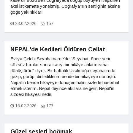
kaderdir sözü sert coğrafyada doğup büyüyen Nepallileri
aksi istikamete yöneltmiş. Coğrafya'nın sertliğinin aksine
göğe yakınlıkları
23.02.2026
157
NEPAL'de Kedileri Öldüren Cellat
Evliya Çelebi Seyahatname'de "Seyahat, önce seni
sözsüz bırakır sonra ise iyi bir hikâye anlatıcısına
dönüştürür." diyor. Bir haftalık Uzakdoğu seyahatimde
gezip, görüp, dinlediklerim bende bir hikayeye dönüştü.
Nepal'in bende hikayeye dönüşen halini sizlerle hasbıhal
etmek isterim. Nepal deyince akıllara ne gelir, Nepal'in
sizdeki hikayesi nedir,
16.02.2026
177
Güzel sesleri boğmak