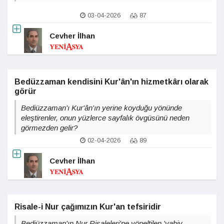
03-04-2026
87
Cevher İlhan
Bedüzzaman kendisini Kur'ân'ın hizmetkârı olarak
görür
Bediüzzaman'ı Kur'ân'ın yerine koyduğu yönünde
eleştirenler, onun yüzlerce sayfalık övgüsünü neden
görmezden gelir?
02-04-2026
89
Cevher İlhan
Risale-i Nur çağımızın Kur'an tefsiridir
Bediüzzaman'ın Nur Risaleleri'ne yöneltilen 'vahiy