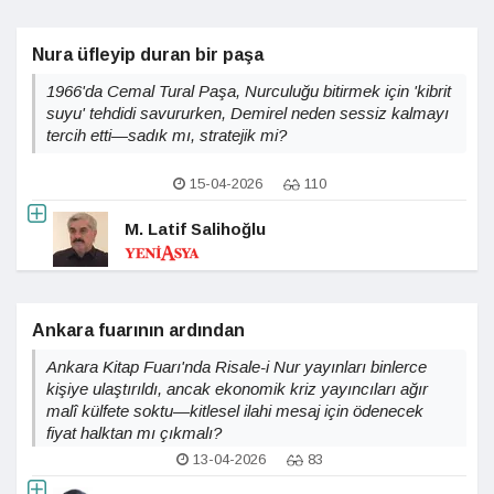
Nura üfleyip duran bir paşa
1966'da Cemal Tural Paşa, Nurculuğu bitirmek için 'kibrit
suyu' tehdidi savururken, Demirel neden sessiz kalmayı
tercih etti—sadık mı, stratejik mi?
15-04-2026
110
M. Latif Salihoğlu
Ankara fuarının ardından
Ankara Kitap Fuarı'nda Risale-i Nur yayınları binlerce
kişiye ulaştırıldı, ancak ekonomik kriz yayıncıları ağır
malî külfete soktu—kitlesel ilahi mesaj için ödenecek
fiyat halktan mı çıkmalı?
13-04-2026
83