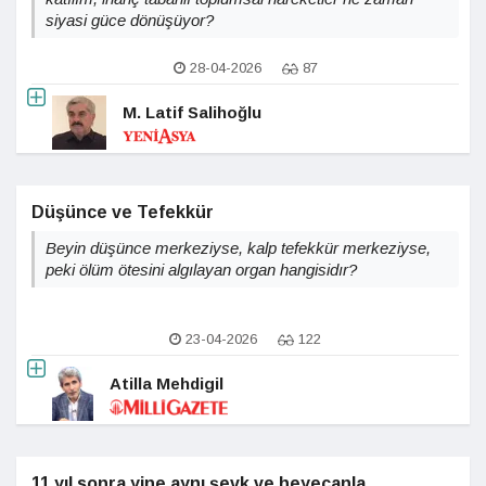
siyasi güce dönüşüyor?
28-04-2026
87
M. Latif Salihoğlu
Düşünce ve Tefekkür
Beyin düşünce merkeziyse, kalp tefekkür merkeziyse,
peki ölüm ötesini algılayan organ hangisidır?
23-04-2026
122
Atilla Mehdigil
11 yıl sonra yine aynı şevk ve heyecanla