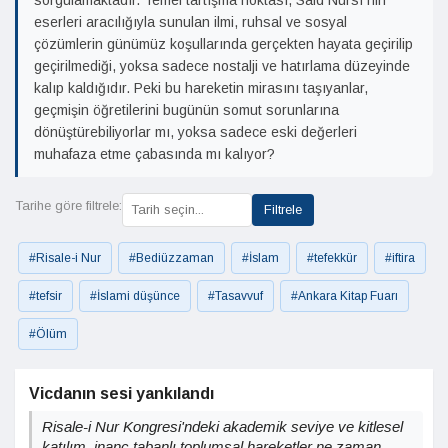
sorgulamaktadır. Temel tartışma noktası, Said Nursî'nin
eserleri aracılığıyla sunulan ilmi, ruhsal ve sosyal
çözümlerin günümüz koşullarında gerçekten hayata geçirilip
geçirilmediği, yoksa sadece nostalji ve hatırlama düzeyinde
kalıp kaldığıdır. Peki bu hareketin mirasını taşıyanlar,
geçmişin öğretilerini bugünün somut sorunlarına
dönüştürebiliyorlar mı, yoksa sadece eski değerleri
muhafaza etme çabasında mı kalıyor?
Tarihe göre filtrele:
Filtrele
#Risale-i Nur
#Bediüzzaman
#İslam
#tefekkür
#iftira
#tefsir
#İslami düşünce
#Tasavvuf
#Ankara Kitap Fuarı
#Ölüm
Vicdanın sesi yankılandı
Risale-i Nur Kongresi'ndeki akademik seviye ve kitlesel
katılım, inanç tabanlı toplumsal hareketler ne zaman