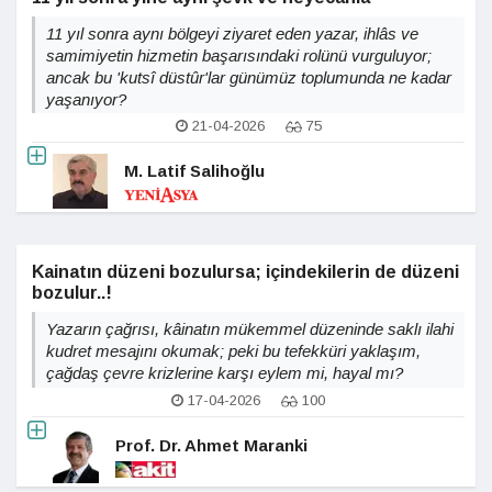
11 yıl sonra aynı bölgeyi ziyaret eden yazar, ihlâs ve
samimiyetin hizmetin başarısındaki rolünü vurguluyor;
ancak bu 'kutsî düstûr'lar günümüz toplumunda ne kadar
yaşanıyor?
21-04-2026
75
M. Latif Salihoğlu
Kainatın düzeni bozulursa; içindekilerin de düzeni
bozulur..!
Yazarın çağrısı, kâinatın mükemmel düzeninde saklı ilahi
kudret mesajını okumak; peki bu tefekküri yaklaşım,
çağdaş çevre krizlerine karşı eylem mi, hayal mı?
17-04-2026
100
Prof. Dr. Ahmet Maranki