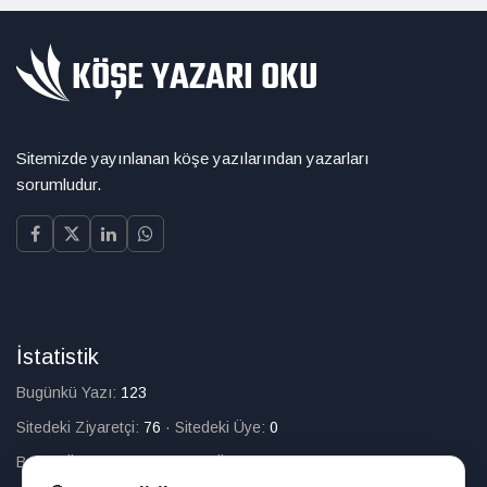
Sitemizde yayınlanan köşe yazılarından yazarları
sorumludur.
İstatistik
Bugünkü Yazı:
123
Sitedeki Ziyaretçi:
76
·
Sitedeki Üye:
0
Bugün Üye Olan:
0
·
Toplam Üye:
226