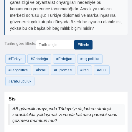
çaresizliği ve oryantalist önyargıları nedeniyle bu
konumunun yeterince tanınmadığıdır. Ancak yazarların
merkezi sorusu şu: Türkiye diplomasi ve marka inşasına
güvenerek çok kutuplu dünyada özerk bir oyuncu olabilir mi,
yoksa bu da başka bir bağımlılık biçimi midir?
Tarihe göre filtrele:
Filtrele
#Türkiye
#Ortadoğu
#Erdoğan
#dış politika
#Jeopolitika
#İsrail
#Diplomasi
#İran
#ABD
#arabuluculuk
Sis
AB güvenlik arayışında Türkiye'yi dışlarken stratejik
zorunlulukla yaklaşmak zorunda kalması paradoksunu
çözmesi mümkün mü?