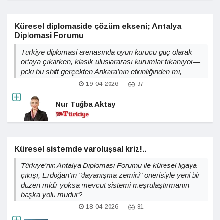
Küresel diplomaside çözüm ekseni; Antalya
Diplomasi Forumu
Türkiye diplomasi arenasında oyun kurucu güç olarak
ortaya çıkarken, klasik uluslararası kurumlar tıkanıyor—
peki bu shift gerçekten Ankara'nın etkinliğinden mi,
yoksa Batı'nın gerilemesinden kaynaklanıyor?
19-04-2026
97
Nur Tuğba Aktay
Küresel sistemde varoluşsal kriz!..
Türkiye'nin Antalya Diplomasi Forumu ile küresel ligaya
çıkışı, Erdoğan'ın "dayanışma zemini" önerisiyle yeni bir
düzen midir yoksa mevcut sistemi meşrulaştırmanın
başka yolu mudur?
18-04-2026
81