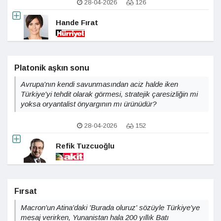
28-04-2026
126
Hande Fırat
Platonik aşkın sonu
Avrupa'nın kendi savunmasından aciz halde iken
Türkiye'yi tehdit olarak görmesi, stratejik çaresizliğin mi
yoksa oryantalist önyargının mı ürünüdür?
28-04-2026
152
Refik Tuzcuoğlu
Fırsat
Macron'un Atina'daki 'Burada oluruz' sözüyle Türkiye'ye
mesaj verirken, Yunanistan hala 200 yıllık Batı