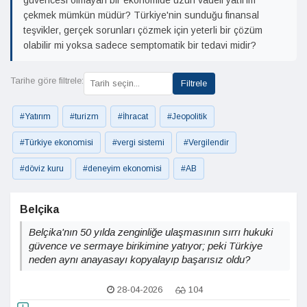
güvencesi olmayan bir ekonomide uzun vadeli yatırım
çekmek mümkün müdür? Türkiye'nin sunduğu finansal
teşvikler, gerçek sorunları çözmek için yeterli bir çözüm
olabilir mi yoksa sadece semptomatik bir tedavi midir?
Tarihe göre filtrele:
Filtrele
#Yatırım
#turizm
#İhracat
#Jeopolitik
#Türkiye ekonomisi
#vergi sistemi
#Vergilendir
#döviz kuru
#deneyim ekonomisi
#AB
Belçika
Belçika'nın 50 yılda zenginliğe ulaşmasının sırrı hukuki
güvence ve sermaye birikimine yatıyor; peki Türkiye
neden aynı anayasayı kopyalayıp başarısız oldu?
28-04-2026
104