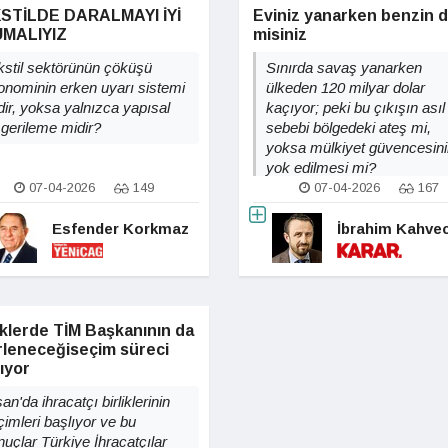
STİLDE DARALMAYI İYİ
Eviniz yanarken benzin 
MALIYIZ
misiniz
kstil sektörünün çöküşü
Sınırda savaş yanarken
onominin erken uyarı sistemi
ülkeden 120 milyar dolar
dir, yoksa yalnızca yapısal
kaçıyor; peki bu çıkışın asıl
 gerileme midir?
sebebi bölgedeki ateş mi,
yoksa mülkiyet güvencesini
yok edilmesi mi?
07-04-2026
149
07-04-2026
167
Esfender Korkmaz
İbrahim Kahvec
iklerde TİM Başkanının da
irleneceğiseçim süreci
ıyor
an'da ihracatçı birliklerinin
çimleri başlıyor ve bu
nuçlar Türkiye İhracatçılar