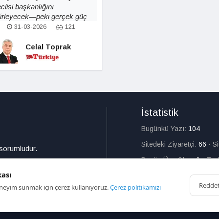
clisi başkanlığını
lirleyecek—peki gerçek güç
vaşı seçim sandığında mı
31-03-2026
121
ksa arkakulislerdeki
laşmalarda mı yaşanacak?
Celal Toprak
İstatistik
Bugünkü Yazı:
104
Sitedeki Ziyaretçi:
66
·
S
 sorumludur.
Bugün Üye Olan:
0
·
Top
kası
Redde
deneyim sunmak için çerez kullanıyoruz.
Çerez politikamızı
HAKKIMIZDA
İL