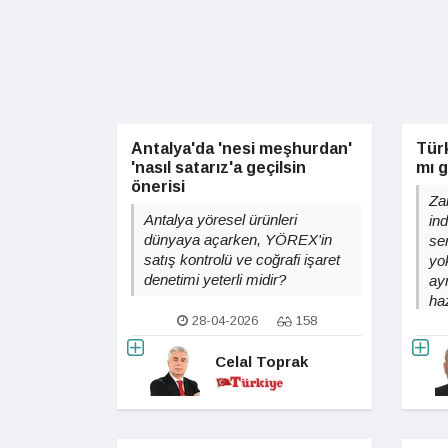
Antalya'da 'nesi meşhurdan'
Türk
'nasıl satarız'a geçilsin
mı 
önerisi
Za
Antalya yöresel ürünleri
in
dünyaya açarken, YÖREX'in
ser
satış kontrolü ve coğrafi işaret
yo
denetimi yeterli midir?
ay
ha
28-04-2026
158
Celal Toprak