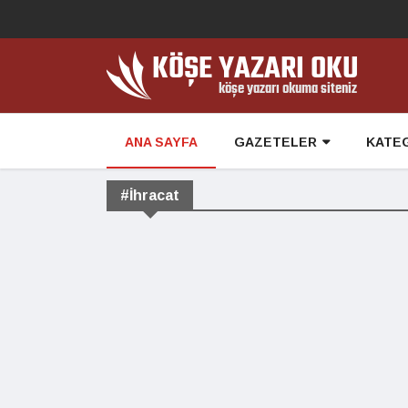
ANA SAYFA
GAZETELER
KATE
#İhracat