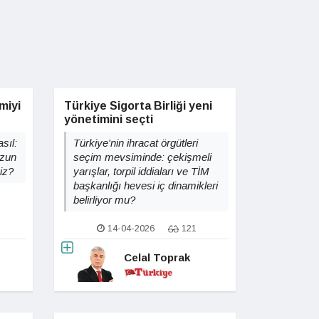
miyi
Türkiye Sigorta Birliği yeni
yönetimini seçti
sıl:
Türkiye'nin ihracat örgütleri
uzun
seçim mevsiminde: çekişmeli
yiz?
yarışlar, torpil iddiaları ve TİM
başkanlığı hevesi iç dinamikleri
belirliyor mu?
14-04-2026
121
Celal Toprak