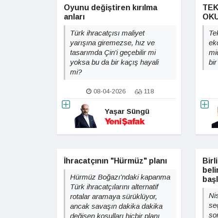
Oyunu değiştiren kırılma
TEK
anları
OKU
Türk ihracatçısı maliyet
Te
yarışına giremezse, hız ve
ek
tasarımda Çin'i geçebilir mi
mi
yoksa bu da bir kaçış hayali
bir
mi?
08-04-2026
118
Yaşar Süngü
İhracatçının "Hürmüz" planı
Birl
bel
Hürmüz Boğazı'ndaki kapanma
başl
Türk ihracatçılarını alternatif
Nis
rotalar aramaya sürüklüyor,
se
ancak savaşın dakika dakika
so
değişen koşulları hiçbir planı