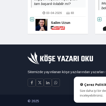
Me
tam başarılı kılabilir mi?
be
sa
03-04-2026
83
yo
uz
Salim Uzun
Sitemizde yayınlanan köşe yazılarından yazarları
🍪 Çerez Politi
Size daha iyi bir 
inceleyebilirsiniz.
© 2025