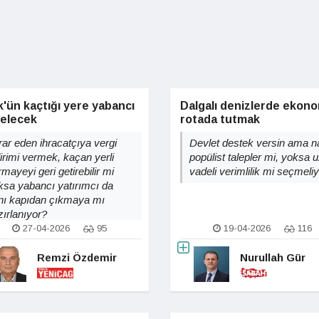
'ün kaçtığı yere yabancı
Dalgalı denizlerde ekono
gelecek
rotada tutmak
rar eden ihracatçıya vergi
Devlet destek versin ama na
dirimi vermek, kaçan yerli
popülist talepler mi, yoksa 
mayeyi geri getirebilir mi
vadeli verimlilik mi seçmeli
ksa yabancı yatırımcı da
nı kapıdan çıkmaya mı
zırlanıyor?
27-04-2026
95
19-04-2026
116
Remzi Özdemir
Nurullah Gür