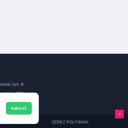
itedeki Üye:
0
lam Üye:
226
t
Kabul Et
ETİŞİM
ARAMA
ÇEREZ POLİTİKASI