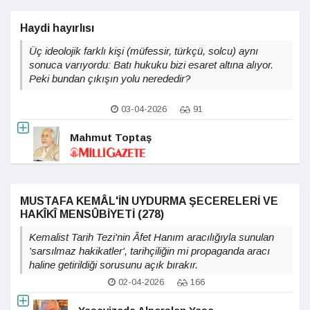
Haydi hayırlısı
Üç ideolojik farklı kişi (müfessir, türkçü, solcu) aynı
sonuca varıyordu: Batı hukuku bizi esaret altına alıyor.
Peki bundan çıkışın yolu nerededir?
03-04-2026
91
Mahmut Toptaş
MUSTAFA KEMÂL'İN UYDURMA ŞECERELERİ VE
HAKÎKÎ MENSÛBİYETİ (278)
Kemalist Tarih Tezi'nin Âfet Hanım aracılığıyla sunulan
'sarsılmaz hakikatler', tarihçiliğin mi propaganda aracı
haline getirildiği sorusunu açık bırakır.
02-04-2026
166