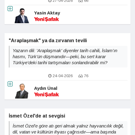
27-04-2026
66
Yasin Aktay
"Araplaşmak" ya da zırvanın tevili
Yazarın dili: 'Araplaşmak' diyenler tarih cahili, İslam'ın
hasmı, Türk'ün düşmanıdır—peki, bu sert karar
Türkiye'deki tarihi tartışmaları sonlandırabilir mi?
24-04-2026
76
Aydın Ünal
İsmet Özel'de at sevgisi
İsmet Özel'e göre atı geri almak yalnız hayvancılık değil,
dil, vatan ve kültürün ihyası çağrısıdır—ama başında