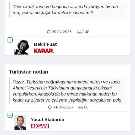
Türk olmak tarih ve bugünün arasında yürüyen bir ruh
mu, yoksa nostaljik bir mitoloji inşası mı?
05-04-2026
148
Bekir Fuat
Türkistan notları
Yazar, Türkistan coğrafyasının manevi mirası ve Hoca
Ahmet Yesevi'nin Türk-İslam dünyasındaki etkisini
vurgularken, Anadolu'da bu miras hakkında neden bu
kadar az ziyaret ve çalışma yapıldığını sorguluyor; peki
bu unutkanlık gerçekten ilgisizlik mi yoksa coğrafi ve
04-04-2026
86
ekonomik mesafenin sonucu mu?
Yusuf Alabarda