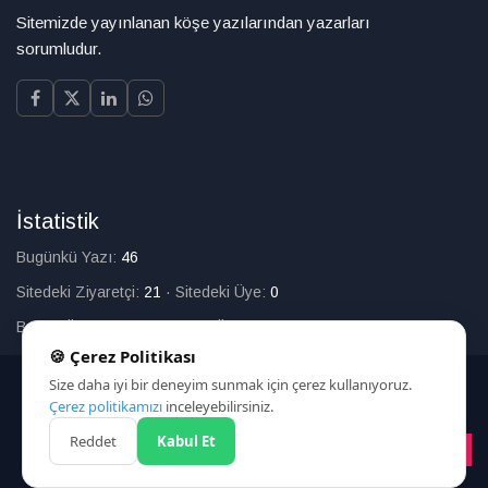
Sitemizde yayınlanan köşe yazılarından yazarları
sorumludur.
İstatistik
Bugünkü Yazı:
46
Sitedeki Ziyaretçi:
21
·
Sitedeki Üye:
0
Bugün Üye Olan:
0
·
Toplam Üye:
226
🍪 Çerez Politikası
Size daha iyi bir deneyim sunmak için çerez kullanıyoruz.
© 2025
Çerez politikamızı
inceleyebilirsiniz.
Reddet
Kabul Et
HAKKIMIZDA
İLETİŞİM
ARAMA
ÇEREZ POLİTİKASI