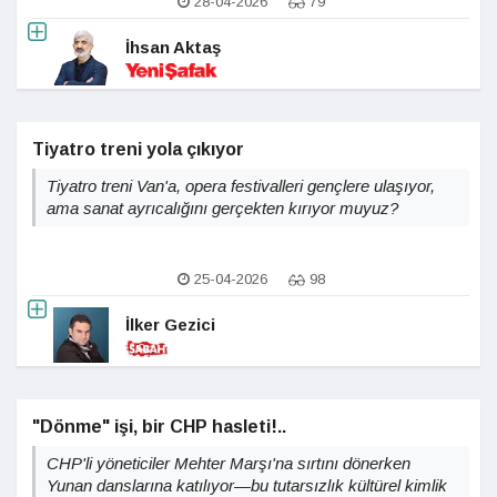
28-04-2026
79
İhsan Aktaş
Tiyatro treni yola çıkıyor
Tiyatro treni Van'a, opera festivalleri gençlere ulaşıyor,
ama sanat ayrıcalığını gerçekten kırıyor muyuz?
25-04-2026
98
İlker Gezici
"Dönme" işi, bir CHP hasleti!..
CHP'li yöneticiler Mehter Marşı'na sırtını dönerken
Yunan danslarına katılıyor—bu tutarsızlık kültürel kimlik