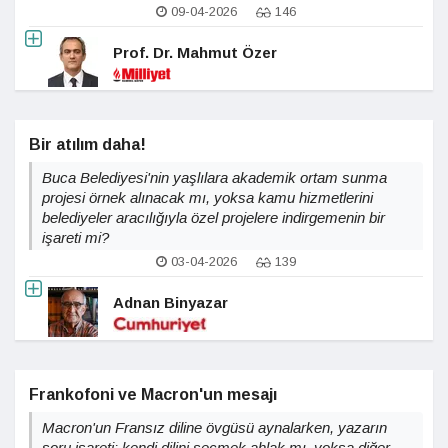
09-04-2026
146
Prof. Dr. Mahmut Özer
Bir atılım daha!
Buca Belediyesi'nin yaşlılara akademik ortam sunma
projesi örnek alınacak mı, yoksa kamu hizmetlerini
belediyeler aracılığıyla özel projelere indirgemenin bir
işareti mi?
03-04-2026
139
Adnan Binyazar
Frankofoni ve Macron'un mesajı
Macron'un Fransız diline övgüsü aynalarken, yazarın
soru işareti: kendi dilini seçmek ahlak mı, yoksa diğer