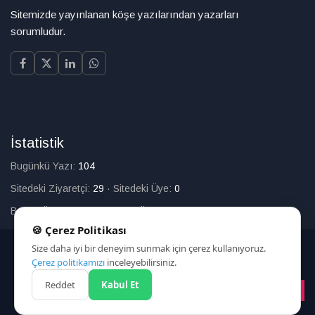
Sitemizde yayınlanan köşe yazılarından yazarları
sorumludur.
İstatistik
Bugünkü Yazı:
104
Sitedeki Ziyaretçi:
29
·
Sitedeki Üye:
0
Bugün Üye Olan:
0
·
Toplam Üye:
226
🍪 Çerez Politikası
Size daha iyi bir deneyim sunmak için çerez kullanıyoruz.
© 2025
Çerez politikamızı
inceleyebilirsiniz.
Reddet
Kabul Et
HAKKIMIZDA
İLETİŞİM
ARAMA
ÇEREZ POLİTİKASI