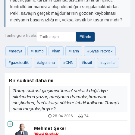
haberleştirme tarzının aslında sistemin sınırları içinde
kontrollü bir manevra olup olmadığını sorgulamaktadırlar.
Peki, savaşın gerçek mağdurlarının gözden kaybolması
medyanın başarısızlığı mı, yoksa kasıtlı bir tasarımı mıdır?
Tarihe göre filtrele:
Filtrele
#medya
#Trump
#İran
#Tarih
#Siyasi retoritik
#gazetecilik
#algoritma
#CNN
#İsrail
#aydınlar
Bir suikast daha mı
Trump suikast girişimini 'kesin' suikast değil diye
nitelendiren yazar, medyanın dramalaştırmasını
eleştirirken, İran'a karşı nükleer tehdit kullanan Trump'ı
nasıl meşrulaştırıyor?
28-04-2026
74
Mehmet Şeker