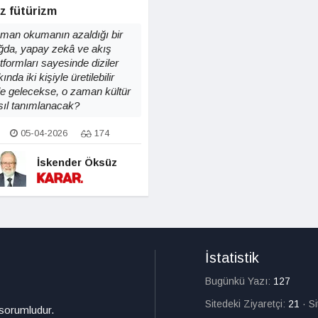
z fütürizm
man okumanın azaldığı bir
ğda, yapay zekâ ve akış
tformları sayesinde diziler
ında iki kişiyle üretilebilir
le gelecekse, o zaman kültür
sıl tanımlanacak?
05-04-2026
174
İskender Öksüz
İstatistik
Bugünkü Yazı:
127
Sitedeki Ziyaretçi:
21
·
S
 sorumludur.