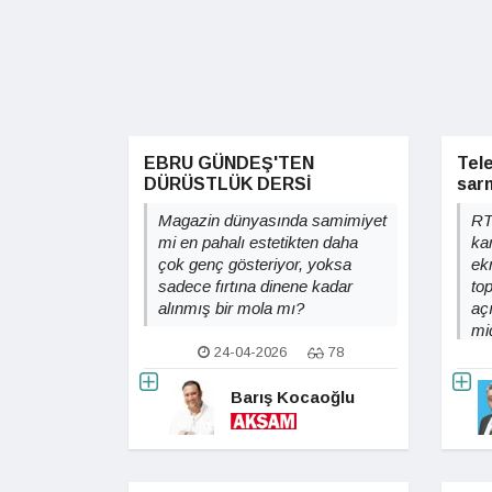
EBRU GÜNDEŞ'TEN
Tele
DÜRÜSTLÜK DERSİ
sarm
Magazin dünyasında samimiyet
RTÜ
mi en pahalı estetikten daha
ka
çok genç gösteriyor, yoksa
ek
sadece fırtına dinene kadar
to
alınmış bir mola mı?
aç
mid
24-04-2026
78
Barış Kocaoğlu