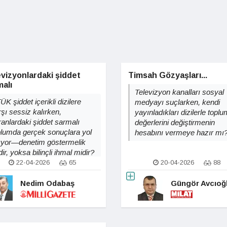
vizyonlardaki şiddet
Timsah Gözyaşları...
alı
Televizyon kanalları sosyal
K şiddet içerikli dizilere
medyayı suçlarken, kendi
rşı sessiz kalırken,
yayınladıkları dizilerle topl
ranlardaki şiddet sarmalı
değerlerini değiştirmenin
plumda gerçek sonuçlara yol
hesabını vermeye hazır mı
ıyor—denetim göstermelik
ir, yoksa bilinçli ihmal midir?
22-04-2026
65
20-04-2026
88
Nedim Odabaş
Güngör Avcıoğ