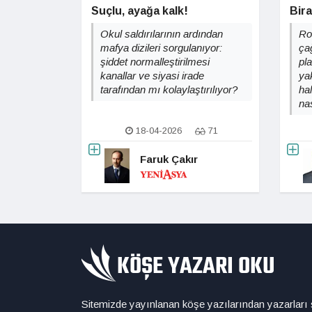
Suçlu, ayağa kalk!
Bira
Okul saldırılarının ardından
Ro
mafya dizileri sorgulanıyor:
ça
şiddet normalleştirilmesi
pla
kanallar ve siyasi irade
yak
tarafından mı kolaylaştırılıyor?
ha
na
18-04-2026
71
Faruk Çakır
Sitemizde yayınlanan köşe yazılarından yazarları