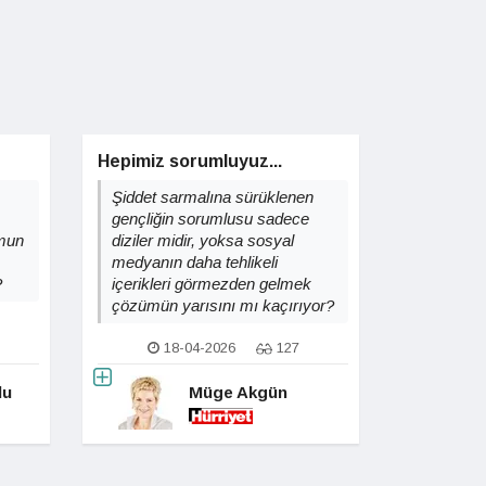
Hepimiz sorumluyuz...
Şiddet sarmalına sürüklenen
gençliğin sorumlusu sadece
umun
diziler midir, yoksa sosyal
medyanın daha tehlikeli
?
içerikleri görmezden gelmek
çözümün yarısını mı kaçırıyor?
18-04-2026
127
lu
Müge Akgün