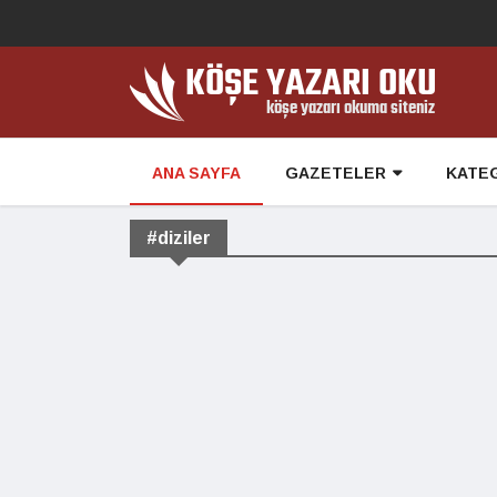
ANA SAYFA
GAZETELER
KATE
#diziler