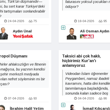
smı, Türk'ün düşmanıdır—
faturasını yoksul çocukları
i, bu sert karar Türkiye'deki
ödüyor?
ihi tartışmaları sonlandırabilir
?
24-04-2026
75
18-04-2026
95
Aydın Ünal
Ali Osman Aydın
ropol Düşmanı
Taksici abi çok haklı,
hiçbirimiz Kur'an'ı
irler ahlaksızlığın ve fitnenin
anlamıyoruz
ynağıysa, bu yazının kendisi
Videodan İslam öğrenenler
 şehir merkezli medyada
Peygamberi, namaz ibadeti
ılan nefret söyleminin mi bir
kavramını, hatta dini kendile
rçası?
tanımlamaya başladığında,
sonunda kalan sadece boş
ahlak hikayesi değil midir?
07-04-2026
93
04-04-2026
86
İbrahim Halil Yetim
İsmail Kılıçars