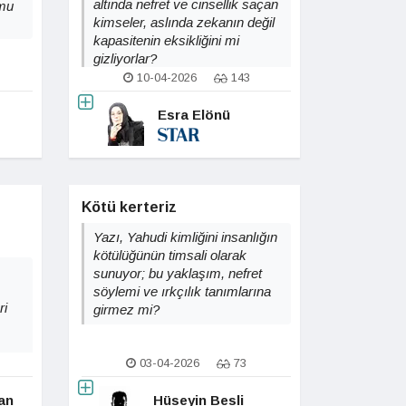
altında nefret ve cinsellik saçan
 mu
kimseler, aslında zekanın değil
kapasitenin eksikliğini mi
gizliyorlar?
10-04-2026
143
Esra Elönü
Kötü kerteriz
Yazı, Yahudi kimliğini insanlığın
kötülüğünün timsali olarak
sunuyor; bu yaklaşım, nefret
söylemi ve ırkçılık tanımlarına
ri
girmez mi?
03-04-2026
73
lan
Hüseyin Besli