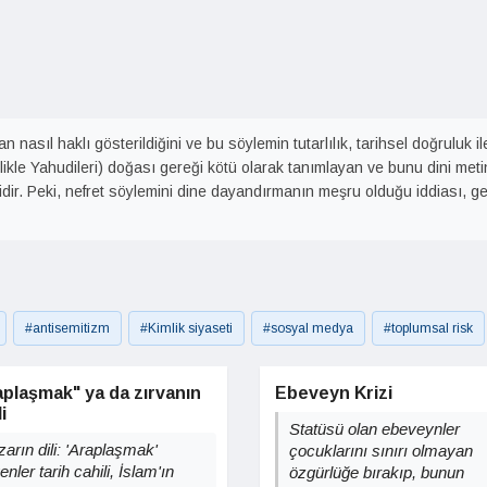
n nasıl haklı gösterildiğini ve bu söylemin tutarlılık, tarihsel doğruluk i
zellikle Yahudileri) doğası gereği kötü olarak tanımlayan ve bunu dini met
idir. Peki, nefret söylemini dine dayandırmanın meşru olduğu iddiası, g
#antisemitizm
#Kimlik siyaseti
#sosyal medya
#toplumsal risk
aplaşmak" ya da zırvanın
Ebeveyn Krizi
i
Statüsü olan ebeveynler
arın dili: 'Araplaşmak'
çocuklarını sınırı olmayan
enler tarih cahili, İslam'ın
özgürlüğe bırakıp, bunun