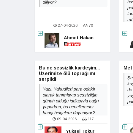
ha
diliyor?
pek
tar
mi
27-04-2026
70
Ahmet Hakan
Bu ne sessizlik kardeşim...
Met
Üzerimize ölü toprağı mı
Şeh
serpildi
ka
Yazı, Yahudileri para odaklı
de
olarak tanımlayıp sessizliğin
yay
günah olduğu iddiasıyla çağrı
pa
yaparken, bu genellemeler
hangi belgelere dayanıyor?
09-04-2026
117
Yüksel Tokur