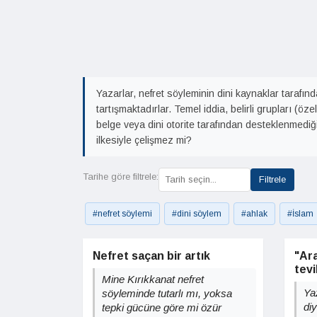
Yazarlar, nefret söyleminin dini kaynaklar tarafında
tartışmaktadırlar. Temel iddia, belirli grupları (ö
belge veya dini otorite tarafından desteklenmediğ
ilkesiyle çelişmez mi?
Tarihe göre filtrele:
Filtrele
#nefret söylemi
#dini söylem
#ahlak
#İslam
Nefret saçan bir artık
"Ar
tevil
Mine Kırıkkanat nefret
Yaz
söyleminde tutarlı mı, yoksa
diy
tepki gücüne göre mi özür