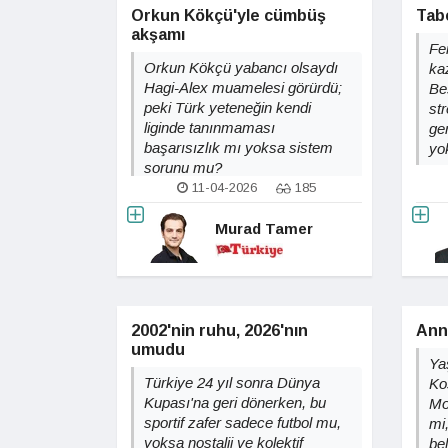
Orkun Kökçü'yle cümbüş
Tabe
akşamı
Fe
Orkun Kökçü yabancı olsaydı
ka
Hagi-Alex muamelesi görürdü;
Be
peki Türk yeteneğin kendi
st
liginde tanınmaması
ge
başarısızlık mı yoksa sistem
yo
sorunu mu?
11-04-2026
185
Murad Tamer
2002'nin ruhu, 2026'nın
Ann
umudu
Ya
Türkiye 24 yıl sonra Dünya
Ko
Kupası'na geri dönerken, bu
Mon
sportif zafer sadece futbol mu,
mi,
yoksa nostalji ve kolektif
bel