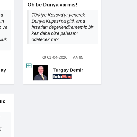
Oh be Dünya varmış!
ra
Türkiye Kosova'yı yenerek
nın
Dünya Kupası'na gitti, ama
n ve
fırsatları değerlendirememiz bir
kez daha bize pahasını
ülük
ödetecek mi?
01-04-2026
95
say
Turgay Demir
mız
i