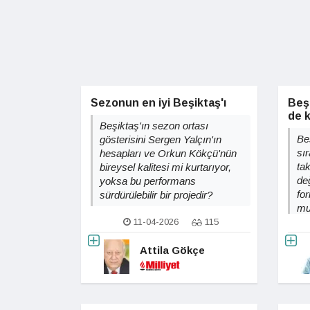
Sezonun en iyi Beşiktaş'ı
Beşi
de k
Beşiktaş'ın sezon ortası
Be
gösterisini Sergen Yalçın'ın
sı
hesapları ve Orkun Kökçü'nün
tak
bireysel kalitesi mi kurtarıyor,
de
yoksa bu performans
for
sürdürülebilir bir projedir?
m
11-04-2026
115
Attila Gökçe