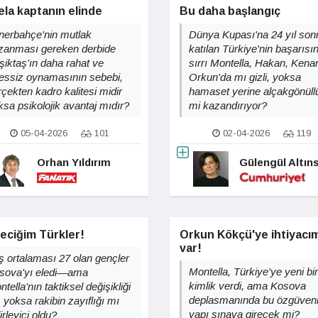
la kaptanın elinde
Bu daha başlangıç
nerbahçe'nin mutlak
Dünya Kupası'na 24 yıl son
zanması gereken derbide
katılan Türkiye'nin başarısı
şiktaş'ın daha rahat ve
sırrı Montella, Hakan, Kena
ressiz oynamasının sebebi,
Orkun'da mı gizli, yoksa
rçekten kadro kalitesi midir
hamaset yerine alçakgönüll
ksa psikolojik avantaj mıdır?
mi kazandırıyor?
05-04-2026
101
02-04-2026
119
Orhan Yıldırım
Gülengül Altın
eciğim Türkler!
Orkun Kökçü'ye ihtiyacı
var!
ş ortalaması 27 olan gençler
Montella, Türkiye'ye yeni bir
sova'yı eledi—ama
kimlik verdi, ama Kosova
tella'nın taktiksel değişikliği
deplasmanında bu özgüvenl
 yoksa rakibin zayıflığı mı
yapı sınava girecek mi?
irleyici oldu?