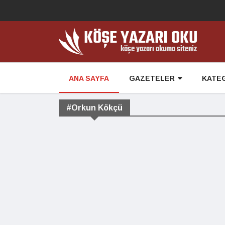
ANA SAYFA
GAZETELER
KATE
#Orkun Kökçü