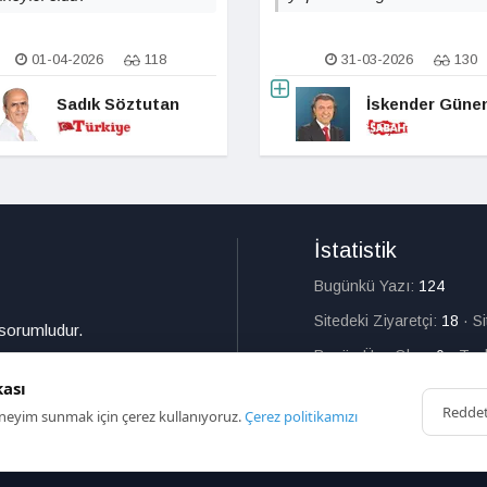
01-04-2026
118
31-03-2026
130
Sadık Söztutan
İskender Güne
İstatistik
Bugünkü Yazı:
124
Sitedeki Ziyaretçi:
18
·
S
 sorumludur.
Bugün Üye Olan:
0
·
Top
kası
Redde
deneyim sunmak için çerez kullanıyoruz.
Çerez politikamızı
HAKKIMIZDA
İL