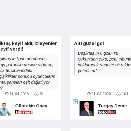
ktaş keyif aldı, izleyenler
Altı güzel gol
eyif verdi!
Beşiktaş'ın 6 golü 4'ü
şiktaş'ın ligde dördüncü
Orkun'dan çıktı; peki tribünle
rayı garantilemesine rağmen,
dolduracak sadece bir yıldı
tik tercihlerindeki
yeterli mi?
ğişiklikler sonucu oyuncuların
ma şansları eşit dağıtılıyor
u?
11-04-2026
91
11-04-2026
104
Güntekin Onay
Turgay Demir