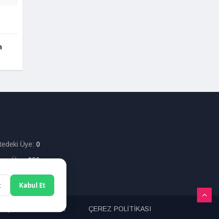
n
itedeki Üye:
0
lam Üye:
226
t
Kabul Et
ETİŞİM
ARAMA
ÇEREZ POLİTİKASI