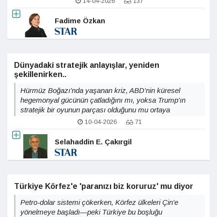
14-04-2026
137
Fadime Özkan
Dünyadaki stratejik anlayışlar, yeniden
şekillenirken..
Hürmüz Boğazı'nda yaşanan kriz, ABD'nin küresel
hegemonyal gücünün çatladığını mı, yoksa Trump'ın
stratejik bir oyunun parçası olduğunu mu ortaya
koymaktadır?
10-04-2026
71
Selahaddin E. Çakırgil
Türkiye Körfez'e 'paranızı biz koruruz' mu diyor
Petro-dolar sistemi çökerken, Körfez ülkeleri Çin'e
yönelmeye başladı—peki Türkiye bu boşluğu