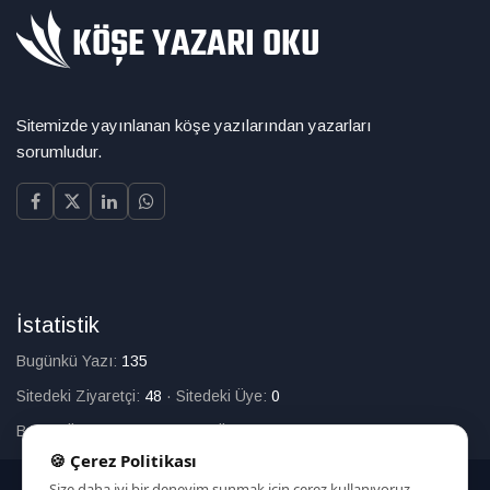
Sitemizde yayınlanan köşe yazılarından yazarları
sorumludur.
İstatistik
Bugünkü Yazı:
135
Sitedeki Ziyaretçi:
48
·
Sitedeki Üye:
0
Bugün Üye Olan:
0
·
Toplam Üye:
226
🍪 Çerez Politikası
Size daha iyi bir deneyim sunmak için çerez kullanıyoruz.