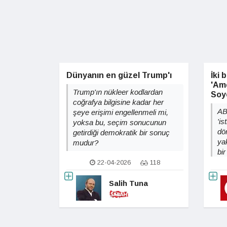
Dünyanın en güzel Trump'ı
İki 
'Ame
Trump'ın nükleer kodlardan
Soy
coğrafya bilgisine kadar her
ABD
şeye erişimi engellenmeli mi,
'is
yoksa bu, seçim sonucunun
dö
getirdiği demokratik bir sonuç
ya
mudur?
bi
22-04-2026
118
Salih Tuna