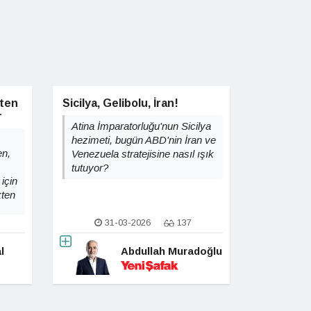
kten
Sicilya, Gelibolu, İran!
r
Atina İmparatorluğu'nun Sicilya
hezimeti, bugün ABD'nin İran ve
en,
Venezuela stratejisine nasıl ışık
tutuyor?
için
kten
31-03-2026
137
l
Abdullah Muradoğlu