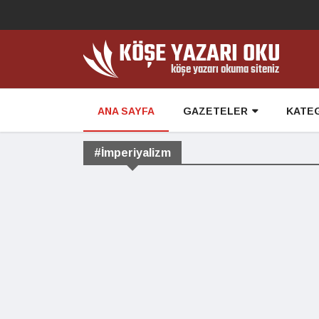
ANA SAYFA
GAZETELER
KATE
#İmperiyalizm