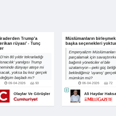
biraderden Trump'a
Müslümanların birleşme
rikan rüyası' - Tunç
başka seçenekleri yoktu
er
Emperyalizm Müslümanları
'nin 80 yıldır tekrarladığı
parçalamak için savaştırırk
tisnacılık' yanılgısı Trump
bağımlı yöneticiler el bile
neminde dünyayı ateşe mi
uzatamıyor—peki güç birliği 
kacak, yoksa bu kez gerçek
beklediğimiz 'uyanış' gerçe
r değişim başladı mı?
mümkün mü?
09-04-2026
93
06-04-2026
72
Olaylar Ve Görüşler
Ali Haydar Haksa