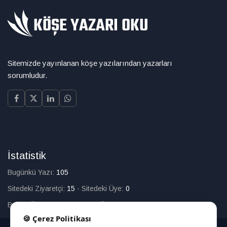
Sitemizde yayınlanan köşe yazılarından yazarları
sorumludur.
İstatistik
Bugünkü Yazı:
105
Sitedeki Ziyaretçi:
15
·
Sitedeki Üye:
0
Bugün Üye Olan:
0
·
Toplam Üye:
226
🍪 Çerez Politikası