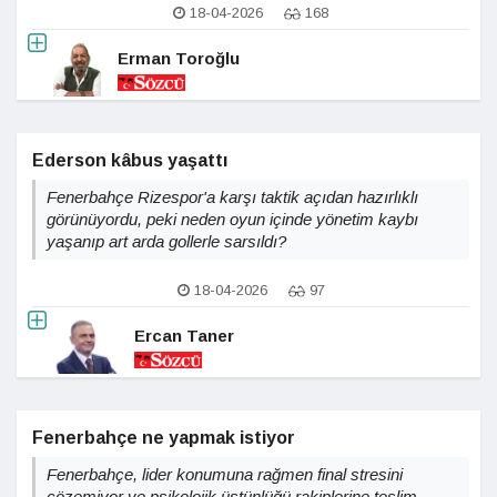
maçın hayal kırıklığının yansıması mı?
18-04-2026
168
Erman Toroğlu
Ederson kâbus yaşattı
Fenerbahçe Rizespor'a karşı taktik açıdan hazırlıklı
görünüyordu, peki neden oyun içinde yönetim kaybı
yaşanıp art arda gollerle sarsıldı?
18-04-2026
97
Ercan Taner
Fenerbahçe ne yapmak istiyor
Fenerbahçe, lider konumuna rağmen final stresini
çözemiyor ve psikolojik üstünlüğü rakiplerine teslim