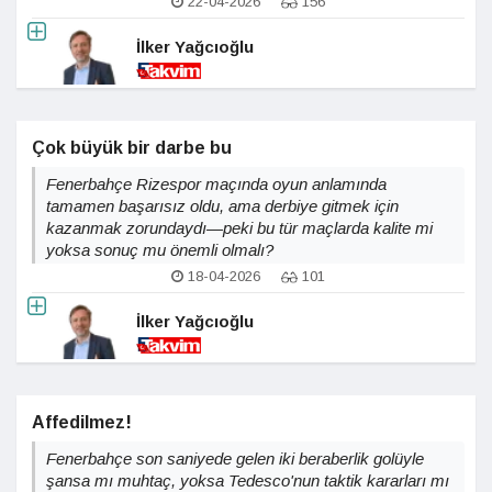
22-04-2026
156
İlker Yağcıoğlu
Çok büyük bir darbe bu
Fenerbahçe Rizespor maçında oyun anlamında
tamamen başarısız oldu, ama derbiye gitmek için
kazanmak zorundaydı—peki bu tür maçlarda kalite mi
yoksa sonuç mu önemli olmalı?
18-04-2026
101
İlker Yağcıoğlu
Affedilmez!
Fenerbahçe son saniyede gelen iki beraberlik golüyle
şansa mı muhtaç, yoksa Tedesco'nun taktik kararları mı