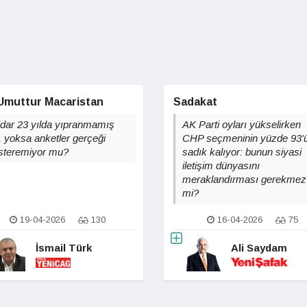
 Umuttur Macaristan
Sadakat
tidar 23 yılda yıpranmamış
AK Parti oyları yükselirken
, yoksa anketler gerçeği
CHP seçmeninin yüzde 93'
steremiyor mu?
sadık kalıyor: bunun siyasi
iletişim dünyasını
meraklandırması gerekmez
mi?
19-04-2026
130
16-04-2026
75
İsmail Türk
Ali Saydam