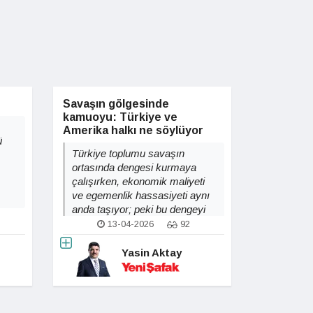
Savaşın gölgesinde
kamuoyu: Türkiye ve
Amerika halkı ne söylüyor
ü
Türkiye toplumu savaşın
ortasında dengesi kurmaya
çalışırken, ekonomik maliyeti
ve egemenlik hassasiyeti aynı
anda taşıyor; peki bu dengeyi
giderek katı hale gelen koşullar
13-04-2026
92
altında ne kadar sürdürebilir?
Yasin Aktay