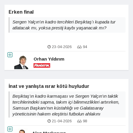
Erken final
Sergen Yalçın'ın kadro tercihleri Beşiktaş'ı kupada tur
atlatacak mı, yoksa prestij kaybı yaşanacak mı?
23-04-2026
94
Orhan Yıldırım
İnat ve yanlışta ısrar kötü huyludur
Beşiktaş'ın kadro karmaşası ve Sergen Yalçın'ın taktik
tercihlerindeki sapma, takım içi bilinmezlikleri artırırken,
Samsun Başkanı'nın küstahlığı ve Galatasaray
yöneticisinin hakem eleştirisi futbolun ahlakını
sorgulatıyor; peki, bu kaos yöneticilerin mi yoksa
21-04-2026
98
sistemin mi başarısızlığı?