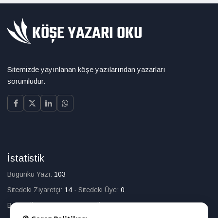
Sitemizde yayınlanan köşe yazılarından yazarları
sorumludur.
İstatistik
Bugünkü Yazı:
103
Sitedeki Ziyaretçi:
14
·
Sitedeki Üye:
0
Bugün Üye Olan:
0
·
Toplam Üye:
226