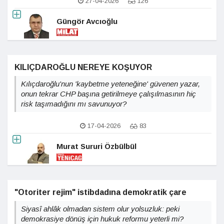
27-04-2026
126
Güngör Avcıoğlu
KILIÇDAROĞLU NEREYE KOŞUYOR
Kılıçdaroğlu'nun 'kaybetme yeteneğine' güvenen yazar,
onun tekrar CHP başına getirilmeye çalışılmasının hiç
risk taşımadığını mı savunuyor?
17-04-2026
83
Murat Sururi Özbülbül
"Otoriter rejim" istibdadına demokratik çare
Siyasî ahlâk olmadan sistem olur yolsuzluk: peki
demokrasiye dönüş için hukuk reformu yeterli mi?