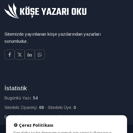
Sitemizde yayınlanan köşe yazılarından yazarları
sorumludur.
İstatistik
Bugünkü Yazı:
54
Sitedeki Ziyaretçi:
68
·
Sitedeki Üye:
0
Bugün Üye Olan:
0
·
Toplam Üye:
226
🍪 Çerez Politikası
Size daha iyi bir deneyim sunmak için çerez kullanıyoruz.