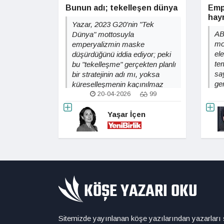
Bunun adı; tekelleşen dünya
Emp
hayr
Yazar, 2023 G20'nin "Tek
AB
Dünya" mottosuyla
mo
emperyalizmin maske
ele
düşürdüğünü iddia ediyor; peki
te
bu "tekelleşme" gerçekten planlı
sa
bir stratejinin adı mı, yoksa
ger
küreselleşmenin kaçınılmaz
su
sonucu mu?
20-04-2026
99
Yaşar İçen
Sitemizde yayınlanan köşe yazılarından yazarları