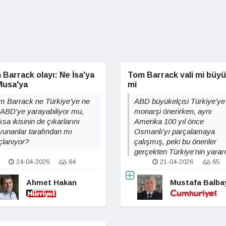
Barrack olayı: Ne İsa'ya
Tom Barrack vali mi büyü
Musa'ya
mi
m Barrack ne Türkiye'ye ne
ABD büyükelçisi Türkiye'ye
 ABD'ye yarayabiliyor mu,
monarşi önerirken, aynı
sa ikisinin de çıkarlarını
Amerika 100 yıl önce
vunanlar tarafından mı
Osmanlı'yı parçalamaya
çlanıyor?
çalışmış, peki bu öneriler
gerçekten Türkiye'nin yarar
mı?
24-04-2026
84
21-04-2026
65
Ahmet Hakan
Mustafa Balba