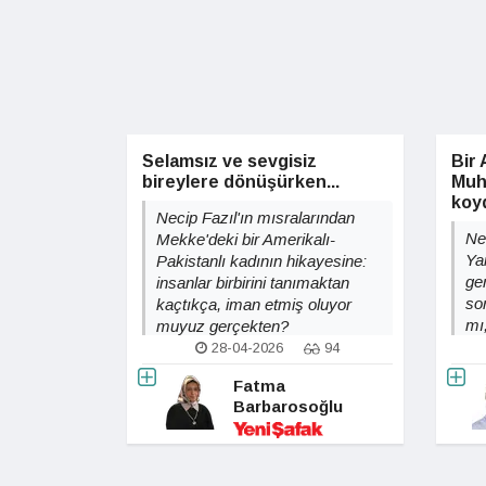
Selamsız ve sevgisiz
Bir 
bireylere dönüşürken...
Muh
koy
Necip Fazıl'ın mısralarından
Ne
Mekke'deki bir Amerikalı-
Ya
Pakistanlı kadının hikayesine:
ger
insanlar birbirini tanımaktan
so
kaçtıkça, iman etmiş oluyor
mı
muyuz gerçekten?
ya
28-04-2026
94
Fatma
Barbarosoğlu