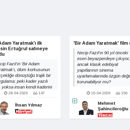
Adam Yaratmak'ı ilk
'Bir Adam Yaratmak' film 
sin Ertuğrul sahneye
Necip Fazıl'ın 90 yıl önceki
du
eseri beyazperdeye çıkıyor,
cip Fazıl'ın 'Bir Adam
ancak klasik edebiyat
ratmak'ı, ölüm korkusunun
yapıtlarının sinema
çekliğe dönüştüğü trajik bir
uyarlamalarında özgün değe
rgulama; peki kader yazılı
korunabiliyor mu?
, yoksa insan kendi kaderini
ratmakta mı?
28-04-2026
147
16-04-2026
156
Mehmet
İhsan Yılmaz
Şahincileroğlu