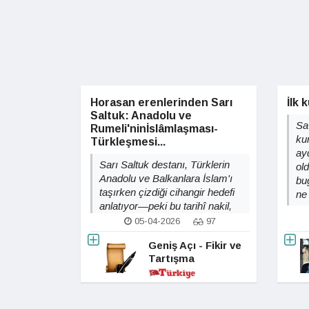
Horasan erenlerinden Sarı
İlk
Saltuk: Anadolu ve
Sa
Rumeli'ninİslâmlaşması-
ku
Türkleşmesi...
ayd
Sarı Saltuk destanı, Türklerin
ol
Anadolu ve Balkanlara İslam'ı
bu
taşırken çizdiği cihangir hedefi
ne 
anlatıyor—peki bu tarihî nakil,
günümüz kimlik tartışmalarına
05-04-2026
97
ne anlatmak istiyor?
Geniş Açı - Fikir ve
Tartışma