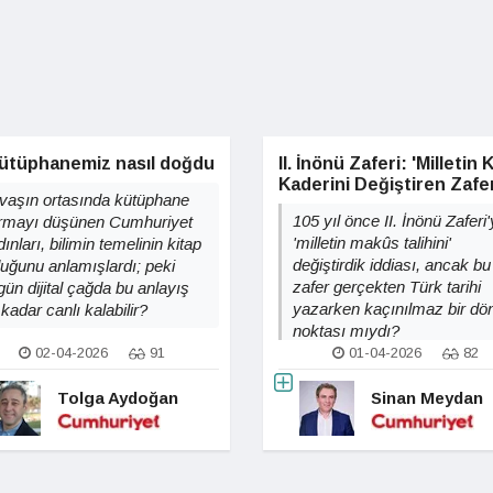
 kütüphanemiz nasıl doğdu
II. İnönü Zaferi: 'Milletin
Kaderini Değiştiren Zafe
vaşın ortasında kütüphane
105 yıl önce II. İnönü Zaferi'
rmayı düşünen Cumhuriyet
'milletin makûs talihini'
ınları, bilimin temelinin kitap
değiştirdik iddiası, ancak bu
duğunu anlamışlardı; peki
zafer gerçekten Türk tarihi
gün dijital çağda bu anlayış
yazarken kaçınılmaz bir d
kadar canlı kalabilir?
noktası mıydı?
02-04-2026
91
01-04-2026
82
Tolga Aydoğan
Sinan Meydan