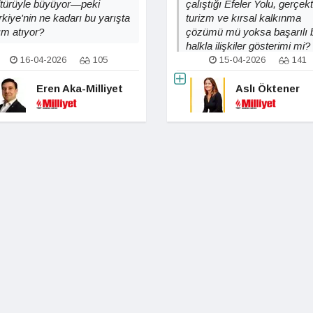
ltürüyle büyüyor—peki
çalıştığı Efeler Yolu, gerçek
rkiye'nin ne kadarı bu yarışta
turizm ve kırsal kalkınma
ım atıyor?
çözümü mü yoksa başarılı b
halkla ilişkiler gösterimi mi?
16-04-2026
105
15-04-2026
141
Eren Aka-Milliyet
Aslı Öktener