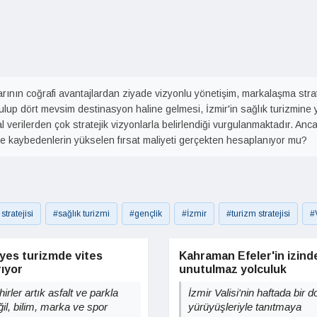
larının coğrafi avantajlardan ziyade vizyonlu yönetişim, markalaşma strate
tulup dört mevsim destinasyon haline gelmesi, İzmir'in sağlık turizmine ya
sal verilerden çok stratejik vizyonlarla belirlendiği vurgulanmaktadır. 
 ve kaybedenlerin yükselen fırsat maliyeti gerçekten hesaplanıyor mu?
tratejisi
#sağlık turizmi
#gençlik
#İzmir
#turizm stratejisi
#
iyes turizmde vites
Kahraman Efeler'in izind
rıyor
unutulmaz yolculuk
irler artık asfalt ve parkla
İzmir Valisi'nin haftada bir 
il, bilim, marka ve spor
yürüyüşleriyle tanıtmaya