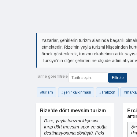
Yazarlar, şehirlerin turizm alanında başarılı olma
etmektedir. Rize'nin yayla turizmi klişesinden kur
örnek gösterilerek, turizm rekabetinin artık sayı
Türkiye'nin diğer şehirleri ne ölçüde adım atıyor
Tarihe göre filtrele:
Filtrele
#turizm
#şehir kalkınması
#Trabzon
#marka s
Rize'de dört mevsim turizm
Erc
artı
Rize, yayla turizmi klişesini
Şeh
kırıp dört mevsim spor ve doğa
değ
destinasyonuna dönüştü. Peki