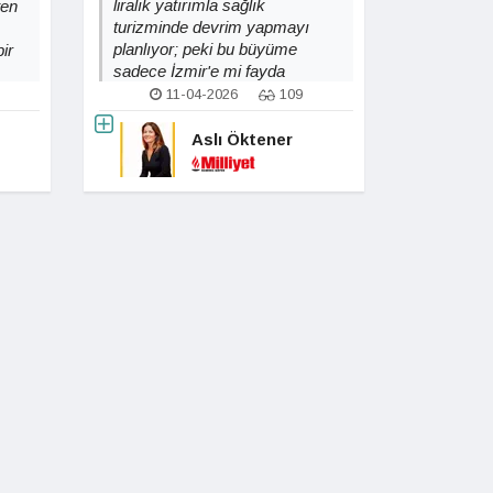
liralık yatırımla sağlık
ten
turizminde devrim yapmayı
planlıyor; peki bu büyüme
ir
sadece İzmir'e mi fayda
sağlayacak?
11-04-2026
109
Aslı Öktener