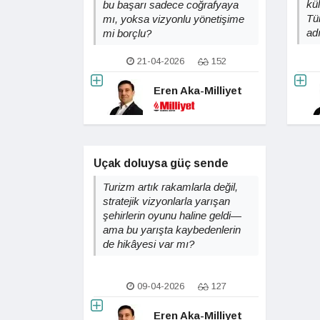
kü
bu başarı sadece coğrafyaya
Tü
mı, yoksa vizyonlu yönetişime
ad
mi borçlu?
21-04-2026
152
Eren Aka-Milliyet
Uçak doluysa güç sende
Turizm artık rakamlarla değil,
stratejik vizyonlarla yarışan
şehirlerin oyunu haline geldi—
ama bu yarışta kaybedenlerin
de hikâyesi var mı?
09-04-2026
127
Eren Aka-Milliyet