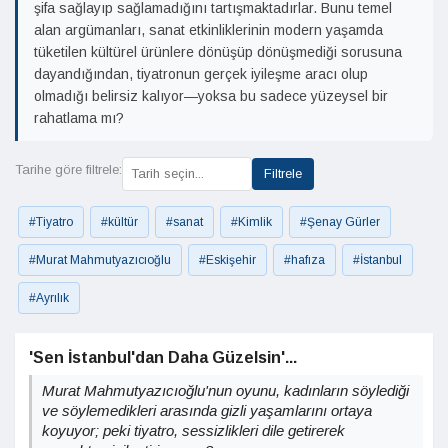
şifa sağlayıp sağlamadığını tartışmaktadırlar. Bunu temel
alan argümanları, sanat etkinliklerinin modern yaşamda
tüketilen kültürel ürünlere dönüşüp dönüşmediği sorusuna
dayandığından, tiyatronun gerçek iyileşme aracı olup
olmadığı belirsiz kalıyor—yoksa bu sadece yüzeysel bir
rahatlama mı?
Tarihe göre filtrele:
Filtrele
#Tiyatro
#kültür
#sanat
#Kimlik
#Şenay Gürler
#Murat Mahmutyazıcıoğlu
#Eskişehir
#hafıza
#İstanbul
#Ayrılık
'Sen İstanbul'dan Daha Güzelsin'...
Murat Mahmutyazıcıoğlu'nun oyunu, kadınların söylediği
ve söylemedikleri arasında gizli yaşamlarını ortaya
koyuyor; peki tiyatro, sessizlikleri dile getirerek