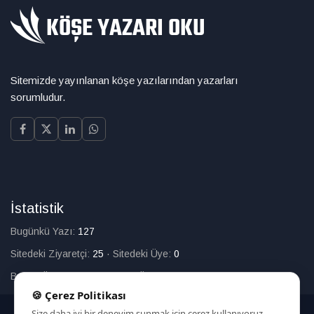
Sitemizde yayınlanan köşe yazılarından yazarları
sorumludur.
İstatistik
Bugünkü Yazı:
127
Sitedeki Ziyaretçi:
25
·
Sitedeki Üye:
0
Bugün Üye Olan:
0
·
Toplam Üye:
226
🍪 Çerez Politikası
Size daha iyi bir deneyim sunmak için çerez kullanıyoruz.