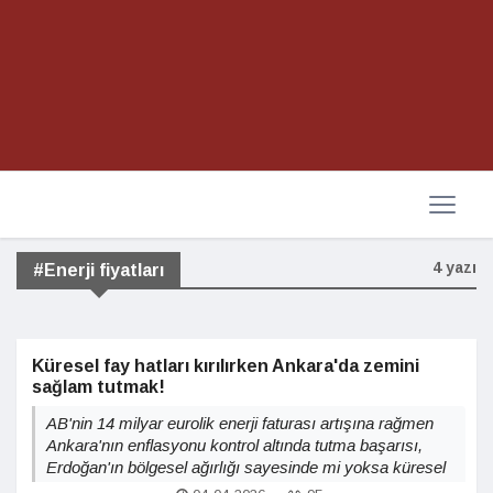
4 yazı
#Enerji fiyatları
Küresel fay hatları kırılırken Ankara'da zemini
sağlam tutmak!
AB'nin 14 milyar eurolik enerji faturası artışına rağmen
Ankara'nın enflasyonu kontrol altında tutma başarısı,
Erdoğan'ın bölgesel ağırlığı sayesinde mi yoksa küresel
koşulların tesadüfi yardımı mı?