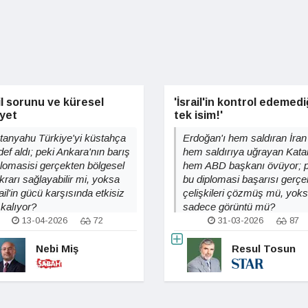
il sorunu ve küresel
'İsrail'in kontrol edemedi
iyet
tek isim!'
tanyahu Türkiye'yi küstahça
Erdoğan'ı hem saldıran İran
ef aldı; peki Ankara'nın barış
hem saldırıya uğrayan Kata
plomasisi gerçekten bölgesel
hem ABD başkanı övüyor; p
ikrarı sağlayabilir mi, yoksa
bu diplomasi başarısı gerçe
ail'in gücü karşısında etkisiz
çelişkileri çözmüş mü, yok
 kalıyor?
sadece görüntü mü?
13-04-2026
72
31-03-2026
87
Nebi Miş
Resul Tosun