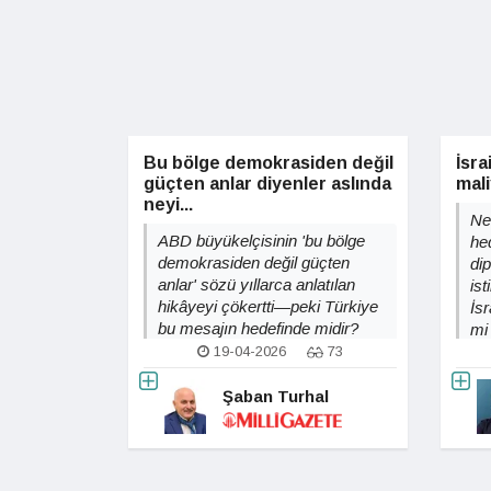
Bu bölge demokrasiden değil
İsra
güçten anlar diyenler aslında
mal
neyi...
Ne
ABD büyükelçisinin 'bu bölge
hed
demokrasiden değil güçten
di
anlar' sözü yıllarca anlatılan
ist
hikâyeyi çökertti—peki Türkiye
İsr
bu mesajın hedefinde midir?
mi
19-04-2026
73
Şaban Turhal