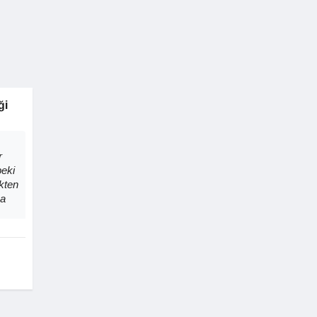
ği
r
eki
kten
sa