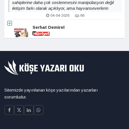
sahiplerine daha çok seslenmesini manipülasyon değil
iletişim farkı olarak açıklıyor, ama hayvanseverlerin
duygusal bağlamındaki tutumları bunu gerçekten
04-04-2026
66
değiştiriyor mu?
Serhat Demirel
Sitemizde yayınlanan köşe yazılarından yazarları
sorumludur.