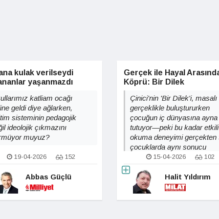
na kulak verilseydi
Gerçek ile Hayal Arasında
ananlar yaşanmazdı
Köprü: Bir Dilek
ullarımız katliam ocağı
Çinici'nin 'Bir Dilek'i, masalı
ine geldi diye ağlarken,
gerçeklikle buluştururken
itim sisteminin pedagojik
çocuğun iç dünyasına ayna
il ideolojik çıkmazını
tutuyor—peki bu kadar etkili
rmüyor muyuz?
okuma deneyimi gerçekten
çocuklarda aynı sonucu
verebilir mi?
19-04-2026
152
15-04-2026
102
Abbas Güçlü
Halit Yıldırım