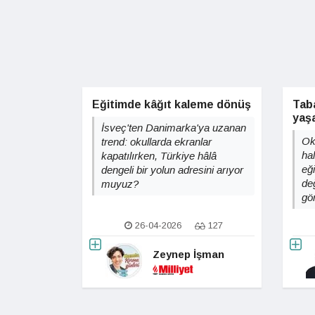
Eğitimde kâğıt kaleme dönüş
Taba
yaş
İsveç'ten Danimarka'ya uzanan
Ok
trend: okullarda ekranlar
hal
kapatılırken, Türkiye hâlâ
eğ
dengeli bir yolun adresini arıyor
değ
muyuz?
gö
26-04-2026
127
Zeynep İşman