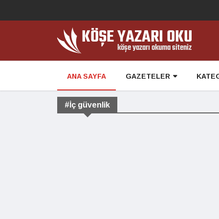
ANA SAYFA
GAZETELER
KATE
#İç güvenlik