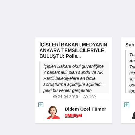
İÇİŞLERİ BAKANI, MEDYANIN
Şah'
ANKARA TEMSİLCİLERİYLE
Tür
BULUŞTU: Polis...
An
İçişleri Bakanı okul güvenliğine
Ta
7 basamaklı plan sundu ve AK
hi
Partili belediyelere en fazla
'i
soruşturma açıldığını açıkladı—
op
peki bu veriler gerçekten
to
tarafsızlığın kanıtı mı?
24-04-2026
109
pol
Didem Özel Tümer