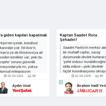
a giden kapıları kapatmak
Kaptan Saadet Rota
Şehadet!
kiye'nin içinde, kendisini
Saadet Partisi'ni merkez al
kara'dan çok Tel Aviv'e,
bir muhalif cephe, savaş
hran'a ya da Moskova'ya ait
durumunda devleti kurtarac
sseden kimlikler var; peki bu
'şehit ordusu' kurabileceğini
ç cephe' sorunu güvenlik
iddia ediyor—peki devletle
erasyonlarıyla mı, yoksa
hiçbir koordinasyonu olmay
plumsal entegrasyon
paralel bir yapı gerçekten
itikalarıyla mı çözülebilir?
03-04-2026
98
02-04-2026
89
çözüm mü, yoksa daha bü
sorun mu?
Aydın Ünal
İbrahim Halil Ye