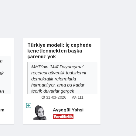
Türkiye modeli: İç cephede
kenetlenmekten başka
çaremiz yok
an
MHP'nin 'Millî Dayanışma'
reçetesi güvenlik tedbirlerini
ak
demokratik reformlarla
harmanlıyor, ama bu kadar
teorik duvarlar gerçek
an
çatışmaları durdurabilir mi?
31-03-2026
111
yük
tim
Ayşegül Yahşi