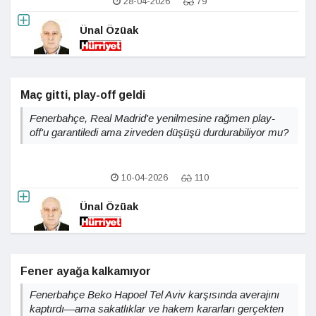
28-04-2026
79
Ünal Özüak
Maç gitti, play-off geldi
Fenerbahçe, Real Madrid'e yenilmesine rağmen play-
off'u garantiledi ama zirveden düşüşü durdurabiliyor mu?
10-04-2026
110
Ünal Özüak
Fener ayağa kalkamıyor
Fenerbahçe Beko Hapoel Tel Aviv karşısında averajını
kaptırdı—ama sakatlıklar ve hakem kararları gerçekten