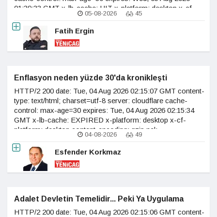
01:39:33 GMT x-lb-cache: HIT x-platform: desktop x-cf-
05-08-2026
45
platform: desktop content-encoding: gzip nel:
{"report_to":"cf-
Fatih Ergin
nel","success_fraction":0.0,"max_age":604800} vary:
accept-encoding age: 3 last-modified:
Enflasyon neden yüzde 30'da kronikleşti
HTTP/2 200 date: Tue, 04 Aug 2026 02:15:07 GMT content-
type: text/html; charset=utf-8 server: cloudflare cache-
control: max-age=30 expires: Tue, 04 Aug 2026 02:15:34
GMT x-lb-cache: EXPIRED x-platform: desktop x-cf-
platform: desktop content-encoding: gzip nel:
04-08-2026
49
{"report_to":"cf-
nel","success_fraction":0.0,"max_age":604800} vary:
Esfender Korkmaz
accept-encoding age: 2 last-modified:
Adalet Devletin Temelidir... Peki Ya Uygulama
HTTP/2 200 date: Tue, 04 Aug 2026 02:15:06 GMT content-