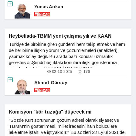
Yunus Arıkan
Heybeliada-TBMM yeni çalışma yılı ve KAAN
Türkiye'de birbirine giren gündemi hem takip etmek ve hem
de her birine ilişkin yorum ve çözümlemeleri (analizleri)
yapmak kolay değil. Bu arada bazı konular uzmanlık
gerektiriyor.Şimdi başlıktaki konulara ilişki görüşlerimizi
sırayla ele alalım.HEYBELİADA RUHBAN
02-10-2025
176
OKULU.Öncelikle milli siyasetin konusu. Türkiye'nin beka
sorunuyla ilgili. İkincisi, Türkiye-Yunanistan ilişkilerine
Ahmet Gürsoy
dokunan bir konu.
Komisyon "kör tuzağa" düşecek mi
"Sözde Kürt sorununun çözüm adresi olarak siyaset ve
TBMM'nin gösterilmesi, millet iradesini hain bölücülere
lekeletme iştahı ve iştiyakıdır." Bu sözleri 23 Eylül 2021'de,