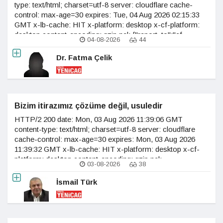
type: text/html; charset=utf-8 server: cloudflare cache-
control: max-age=30 expires: Tue, 04 Aug 2026 02:15:33
GMT x-lb-cache: HIT x-platform: desktop x-cf-platform:
desktop content-encoding: gzip nel: {"report_to":"cf-
04-08-2026
44
nel","success_fraction":0.0,"max_age":604800} vary:
accept-encoding age: 3 last-modified:
Dr. Fatma Çelik
Bizim itirazımız çözüme değil, usuledir
HTTP/2 200 date: Mon, 03 Aug 2026 11:39:06 GMT
content-type: text/html; charset=utf-8 server: cloudflare
cache-control: max-age=30 expires: Mon, 03 Aug 2026
11:39:32 GMT x-lb-cache: HIT x-platform: desktop x-cf-
platform: desktop content-encoding: gzip nel:
03-08-2026
38
{"report_to":"cf-
nel","success_fraction":0.0,"max_age":604800} vary:
İsmail Türk
accept-encoding age: 4 last-modified: