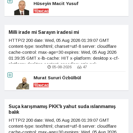
accept-encoding age: 24 last-modified:
Hüseyin Macit Yusuf
Milli irade mi Sarayın iradesi mi
HTTP/2 200 date: Wed, 05 Aug 2026 01:39:07 GMT
content-type: text/html; charset=utf-8 server: cloudflare
cache-control: max-age=30 expires: Wed, 05 Aug 2026
01:39:35 GMT x-lb-cache: HIT x-platform: desktop x-cf-
platform: desktop content-encoding: gzip nel:
05-08-2026
47
{"report_to":"cf-
nel","success_fraction":0.0,"max_age":604800} vary:
Murat Sururi Özbülbül
accept-encoding age: 2 last-modified:
Suça karışmamış PKK'lı yahut suda ıslanmamış
balık
HTTP/2 200 date: Wed, 05 Aug 2026 01:39:07 GMT
content-type: text/html; charset=utf-8 server: cloudflare
cache-control: max-age=30 expires: Wed, 05 Aug 2026