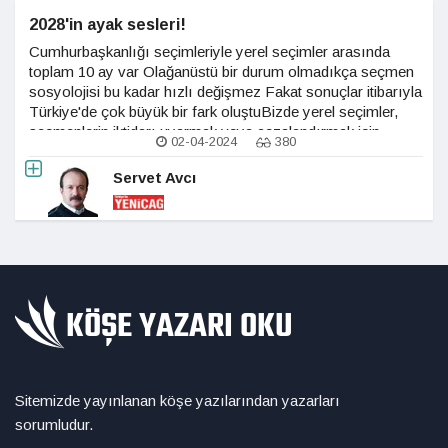
2028'in ayak sesleri!
Cumhurbaşkanlığı seçimleriyle yerel seçimler arasında
toplam 10 ay var Olağanüstü bir durum olmadıkça seçmen
sosyolojisi bu kadar hızlı değişmez Fakat sonuçlar itibarıyla
Türkiye'de çok büyük bir fark oluştuBizde yerel seçimler,
seçmenlerin iktidarı uyarmak veya cezalandırmak için
02-04-2024
380
değerlendirdikleri bir araç olurdu genellikle Bu defa çok kısa
zamana sıkıştırılmış ağır
Servet Avcı
Sitemizde yayınlanan köşe yazılarından yazarları
sorumludur.