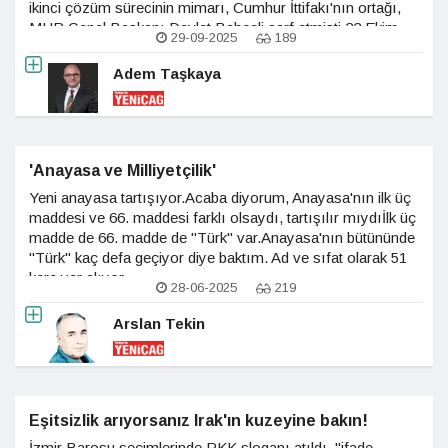
ikinci çözüm sürecinin mimarı, Cumhur İttifakı'nın ortağı,
MHP Genel Başkanı Devlet Bahçeli sarf etmişti.22 Ekim
29-09-2025
189
2024'te bu kez aynı Bahçeli, teröristbaşı için "Şayet
Adem Taşkaya
'Anayasa ve Milliyetçilik'
Yeni anayasa tartışıyor.Acaba diyorum, Anayasa'nın ilk üç
maddesi ve 66. maddesi farklı olsaydı, tartışılır mıydıİlk üç
madde de 66. madde de "Türk" var.Anayasa'nın bütününde
"Türk" kaç defa geçiyor diye baktım. Ad ve sıfat olarak 51
kere yer alıyor.
28-06-2025
219
Arslan Tekin
Eşitsizlik arıyorsanız Irak'ın kuzeyine bakın!
İzmir Barosu seçimlerinde PKK sloganı atıldı, "ifade