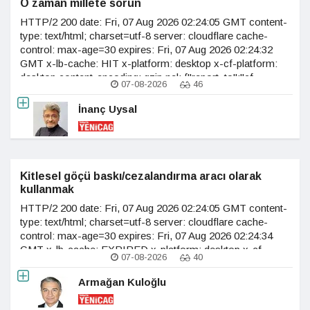
O zaman millete sorun
HTTP/2 200 date: Fri, 07 Aug 2026 02:24:05 GMT content-
type: text/html; charset=utf-8 server: cloudflare cache-
control: max-age=30 expires: Fri, 07 Aug 2026 02:24:32
GMT x-lb-cache: HIT x-platform: desktop x-cf-platform:
desktop content-encoding: gzip nel: {"report_to":"cf-
07-08-2026
46
nel","success_fraction":0.0,"max_age":604800} vary:
accept-encoding age: 2 last-modified:
İnanç Uysal
Kitlesel göçü baskı/cezalandırma aracı olarak
kullanmak
HTTP/2 200 date: Fri, 07 Aug 2026 02:24:05 GMT content-
type: text/html; charset=utf-8 server: cloudflare cache-
control: max-age=30 expires: Fri, 07 Aug 2026 02:24:34
GMT x-lb-cache: EXPIRED x-platform: desktop x-cf-
07-08-2026
40
platform: desktop content-encoding: gzip nel:
{"report_to":"cf-
Armağan Kuloğlu
nel","success_fraction":0.0,"max_age":604800} vary:
accept-encoding age: 1 last-modified: