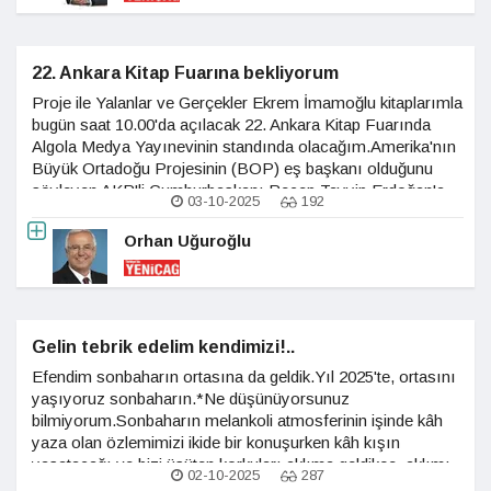
22. Ankara Kitap Fuarına bekliyorum
Proje ile Yalanlar ve Gerçekler Ekrem İmamoğlu kitaplarımla
bugün saat 10.00'da açılacak 22. Ankara Kitap Fuarında
Algola Medya Yayınevinin standında olacağım.Amerika'nın
Büyük Ortadoğu Projesinin (BOP) eş başkanı olduğunu
söyleyen AKP'li Cumhurbaşkanı Recep Tayyip Erdoğan'a
03-10-2025
192
muhalefet liderlerinin verdiği desteği
Orhan Uğuroğlu
Gelin tebrik edelim kendimizi!..
Efendim sonbaharın ortasına da geldik.Yıl 2025'te, ortasını
yaşıyoruz sonbaharın.*Ne düşünüyorsunuz
bilmiyorum.Sonbaharın melankoli atmosferinin işinde kâh
yaza olan özlemimizi ikide bir konuşurken kâh kışın
yaşatacağı ve bizi üşüten korkuları aklıma geldikçe, aklımı
02-10-2025
287
ve ruhumu bir an için tedirginlik sarıyor.