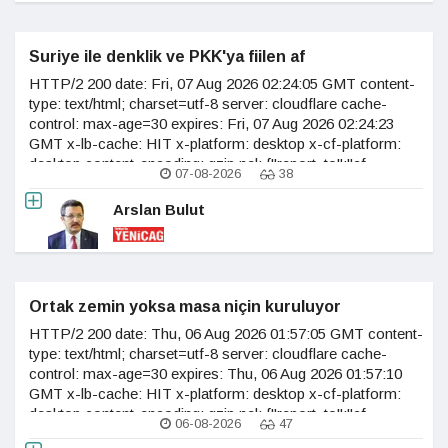
Suriye ile denklik ve PKK'ya fiilen af
HTTP/2 200 date: Fri, 07 Aug 2026 02:24:05 GMT content-
type: text/html; charset=utf-8 server: cloudflare cache-
control: max-age=30 expires: Fri, 07 Aug 2026 02:24:23
GMT x-lb-cache: HIT x-platform: desktop x-cf-platform:
desktop content-encoding: gzip nel: {"report_to":"cf-
07-08-2026
38
nel","success_fraction":0.0,"max_age":604800} vary:
accept-encoding age: 11 last-modified:
Arslan Bulut
Ortak zemin yoksa masa niçin kuruluyor
HTTP/2 200 date: Thu, 06 Aug 2026 01:57:05 GMT content-
type: text/html; charset=utf-8 server: cloudflare cache-
control: max-age=30 expires: Thu, 06 Aug 2026 01:57:10
GMT x-lb-cache: HIT x-platform: desktop x-cf-platform:
desktop content-encoding: gzip nel: {"report_to":"cf-
06-08-2026
47
nel","success_fraction":0.0,"max_age":604800} vary: