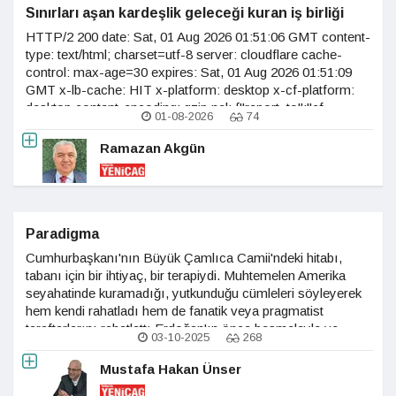
Sınırları aşan kardeşlik geleceği kuran iş birliği
HTTP/2 200 date: Sat, 01 Aug 2026 01:51:06 GMT content-
type: text/html; charset=utf-8 server: cloudflare cache-
control: max-age=30 expires: Sat, 01 Aug 2026 01:51:09
GMT x-lb-cache: HIT x-platform: desktop x-cf-platform:
desktop content-encoding: gzip nel: {"report_to":"cf-
01-08-2026
74
nel","success_fraction":0.0,"max_age":604800} vary:
accept-encoding age: 26 last-modified:
Ramazan Akgün
Paradigma
Cumhurbaşkanı'nın Büyük Çamlıca Camii'ndeki hitabı,
tabanı için bir ihtiyaç, bir terapiydi. Muhtemelen Amerika
seyahatinde kuramadığı, yutkunduğu cümleleri söyleyerek
hem kendi rahatladı hem de fanatik veya pragmatist
taraftarlarını rahatlattı.Erdoğan'ın önce besmeleyle ve
03-10-2025
268
Arapça başladığı, sonra Türkçe "Rabbim Allah yolunda
cihadı bizlere emrediyor..." diyerek
Mustafa Hakan Ünser