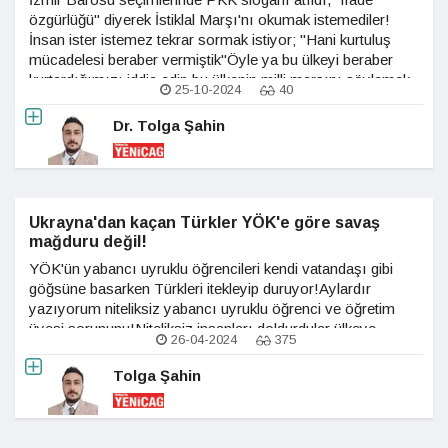
özgürlüğü" diyerek İstiklal Marşı'nı okumak istemediler!
İnsan ister istemez tekrar sormak istiyor; "Hani kurtuluş
mücadelesi beraber vermiştik"Öyle ya bu ülkeyi beraber
kurtardığımızı iddia edip bu ülkenin milli marşını söylemek
25-10-2024
40
istemiyorlar, ilginç!
Dr. Tolga Şahin
Ukrayna'dan kaçan Türkler YÖK'e göre savaş
mağduru değil!
YÖK'ün yabancı uyruklu öğrencileri kendi vatandaşı gibi
göğsüne basarken Türkleri itekleyip duruyor!Aylardır
yazıyorum niteliksiz yabancı uyruklu öğrenci ve öğretim
üyesi sorununu!Niteliksiz insanları doldurdular ülkeye
26-04-2024
375
öğrenci adıyla!İkamet alamayan ve Türkiye'de kalmak
isteyen yabancılar için öğrencilik güzel bir paravan!
Tolga Şahin