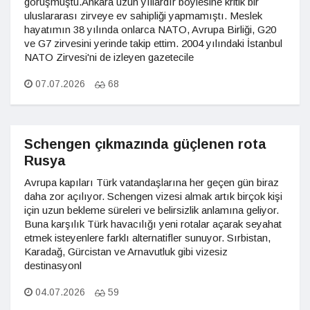
görüşmüştü.Ankara uzun yıllardır böylesine kritik bir
uluslararası zirveye ev sahipliği yapmamıştı. Meslek
hayatımın 38 yılında onlarca NATO, Avrupa Birliği, G20
ve G7 zirvesini yerinde takip ettim. 2004 yılındaki İstanbul
NATO Zirvesi'ni de izleyen gazetecile
07.07.2026
68
Schengen çıkmazında güçlenen rota
Rusya
Avrupa kapıları Türk vatandaşlarına her geçen gün biraz
daha zor açılıyor. Schengen vizesi almak artık birçok kişi
için uzun bekleme süreleri ve belirsizlik anlamına geliyor.
Buna karşılık Türk havacılığı yeni rotalar açarak seyahat
etmek isteyenlere farklı alternatifler sunuyor. Sırbistan,
Karadağ, Gürcistan ve Arnavutluk gibi vizesiz
destinasyonl
04.07.2026
59