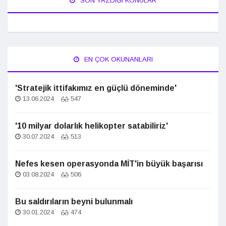
SON YAZDIĞI KONULAR
EN ÇOK OKUNANLARI
'Stratejik ittifakımız en güçlü döneminde'
13.06.2024
547
'10 milyar dolarlık helikopter satabiliriz'
30.07.2024
513
Nefes kesen operasyonda MİT'in büyük başarısı
03.08.2024
506
Bu saldırıların beyni bulunmalı
30.01.2024
474