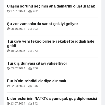
Ulaşım sorunu seçimin ana damarını oluşturacak
27.01.2024
412
Şu zor zamanlarda sanat çok iyi geliyor
05.10.2024
393
Türkiye yeni teknolojilerle rekabette iddialı hale
geldi
18.02.2025
373
Türk iş dünyası çıtayı yükseltiyor
03.02.2024
356
Putin'nin tehdidi ciddiye alınmalı
02.03.2024
346
Lider eşlerinin NATO'da yumuşak güç diplomasisi
13.07.2024
342