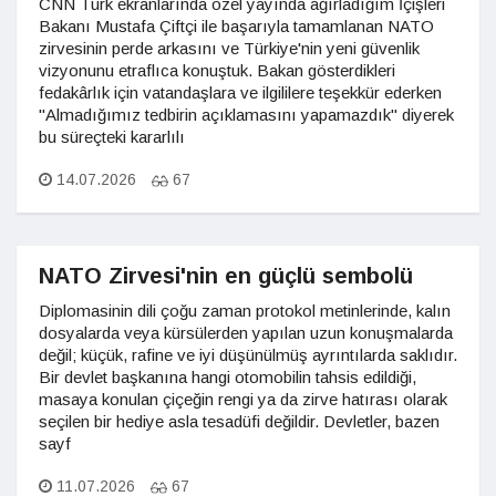
CNN Türk ekranlarında özel yayında ağırladığım İçişleri
Bakanı Mustafa Çiftçi ile başarıyla tamamlanan NATO
zirvesinin perde arkasını ve Türkiye'nin yeni güvenlik
vizyonunu etraflıca konuştuk. Bakan gösterdikleri
fedakârlık için vatandaşlara ve ilgililere teşekkür ederken
"Almadığımız tedbirin açıklamasını yapamazdık" diyerek
bu süreçteki kararlılı
14.07.2026
67
NATO Zirvesi'nin en güçlü sembolü
Diplomasinin dili çoğu zaman protokol metinlerinde, kalın
dosyalarda veya kürsülerden yapılan uzun konuşmalarda
değil; küçük, rafine ve iyi düşünülmüş ayrıntılarda saklıdır.
Bir devlet başkanına hangi otomobilin tahsis edildiği,
masaya konulan çiçeğin rengi ya da zirve hatırası olarak
seçilen bir hediye asla tesadüfi değildir. Devletler, bazen
sayf
11.07.2026
67