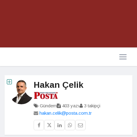
Hakan Çelik
Gündem
403 yazı
3 takipçi
hakan.celik@posta.com.tr