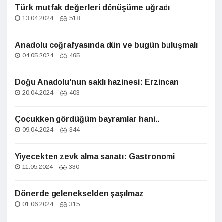
Türk mutfak değerleri dönüşüme uğradı
13.04.2024
518
Anadolu coğrafyasında dün ve bugün buluşmalı
04.05.2024
495
Doğu Anadolu'nun saklı hazinesi: Erzincan
20.04.2024
403
Çocukken gördüğüm bayramlar hani..
09.04.2024
344
Yiyecekten zevk alma sanatı: Gastronomi
11.05.2024
330
Dönerde gelenekselden şaşılmaz
01.06.2024
315