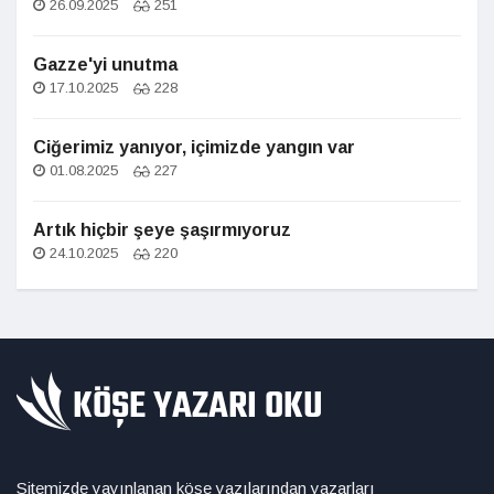
26.09.2025
251
Gazze'yi unutma
17.10.2025
228
Ciğerimiz yanıyor, içimizde yangın var
01.08.2025
227
Artık hiçbir şeye şaşırmıyoruz
24.10.2025
220
Sitemizde yayınlanan köşe yazılarından yazarları