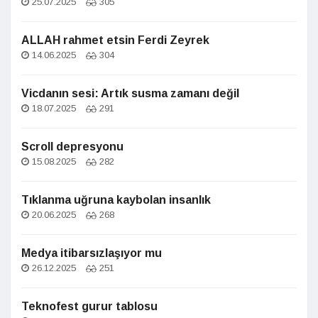
25.07.2025
305
ALLAH rahmet etsin Ferdi Zeyrek
14.06.2025
304
Vicdanın sesi: Artık susma zamanı değil
18.07.2025
291
Scroll depresyonu
15.08.2025
282
Tıklanma uğruna kaybolan insanlık
20.06.2025
268
Medya itibarsızlaşıyor mu
26.12.2025
251
Teknofest gurur tablosu