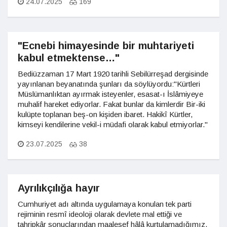
24.07.2025
169
"Ecnebi himayesinde bir muhtariyeti
kabul etmektense…"
Bediüzzaman 17 Mart 1920 tarihli Sebilürreşad dergisinde
yayınlanan beyanatında şunları da söylüyordu:"Kürtleri
Müslümanlıktan ayırmak isteyenler, esasat-ı İslâmiyeye
muhalif hareket ediyorlar. Fakat bunlar da kimlerdir Bir-iki
kulüpte toplanan beş-on kişiden ibaret. Hakikî Kürtler,
kimseyi kendilerine vekil-i müdafi olarak kabul etmiyorlar."
23.07.2025
38
Ayrılıkçılığa hayır
Cumhuriyet adı altında uygulamaya konulan tek parti
rejiminin resmî ideoloji olarak devlete mal ettiği ve
tahripkâr sonuçlarından maalesef hâlâ kurtulamadığımız,