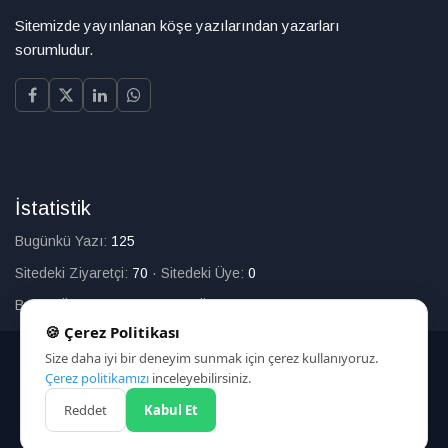
Sitemizde yayınlanan köşe yazılarından yazarları
sorumludur.
İstatistik
Bugünkü Yazı:
125
Sitedeki Ziyaretçi:
70
·
Sitedeki Üye:
0
Bugün Üye Olan:
0
·
Toplam Üye:
226
🍪 Çerez Politikası
Size daha iyi bir deneyim sunmak için çerez kullanıyoruz.
© 2025
Çerez politikamızı
inceleyebilirsiniz.
Reddet
Kabul Et
HAKKIMIZDA
İLETİŞİM
ARAMA
ÇEREZ POLİTİKASI