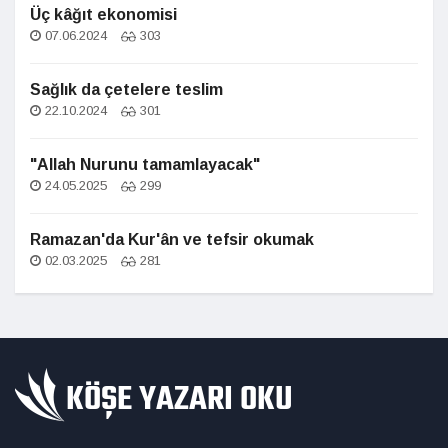
Üç kâğıt ekonomisi
07.06.2024
303
Sağlık da çetelere teslim
22.10.2024
301
"Allah Nurunu tamamlayacak"
24.05.2025
299
Ramazan'da Kur'ân ve tefsir okumak
02.03.2025
281