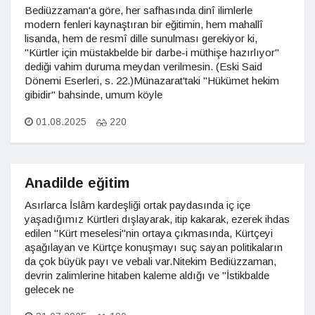
Bediüzzaman'a göre, her safhasında dinî ilimlerle
modern fenleri kaynaştıran bir eğitimin, hem mahallî
lisanda, hem de resmî dille sunulması gerekiyor ki,
"Kürtler için müstakbelde bir darbe-i müthişe hazırlıyor"
dediği vahim duruma meydan verilmesin. (Eski Said
Dönemi Eserleri, s. 22.)Münazarat'taki "Hükümet hekim
gibidir" bahsinde, umum köyle
01.08.2025
220
Anadilde eğitim
Asırlarca İslâm kardeşliği ortak paydasında iç içe
yaşadığımız Kürtleri dışlayarak, itip kakarak, ezerek ihdas
edilen "Kürt meselesi"nin ortaya çıkmasında, Kürtçeyi
aşağılayan ve Kürtçe konuşmayı suç sayan politikaların
da çok büyük payı ve vebali var.Nitekim Bediüzzaman,
devrin zalimlerine hitaben kaleme aldığı ve "İstikbalde
gelecek ne