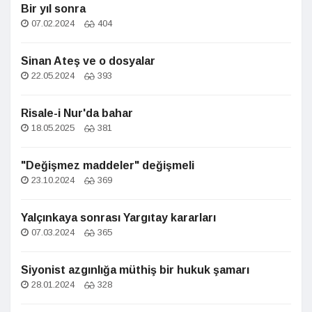
Bir yıl sonra
07.02.2024
404
Sinan Ateş ve o dosyalar
22.05.2024
393
Risale-i Nur'da bahar
18.05.2025
381
"Değişmez maddeler" değişmeli
23.10.2024
369
Yalçınkaya sonrası Yargıtay kararları
07.03.2024
365
Siyonist azgınlığa müthiş bir hukuk şamarı
28.01.2024
328