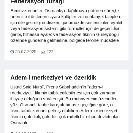
Federasyon tuzağı
Bediüzzaman'ın, Osmanlıyı dağılmaya götüren süreçte
önemli rol üstlenen siyasî kulüpler ve muhtariyet talepleri
için dile getirdiği endişeler, günümüzde seslendirilen eyalet
veya federasyon sistemi gibi formüller için de geçerli.İşin
garibi, bilhassa eyalet ve federasyon fikrinin Güneydoğu
özelinde gündeme gelmesine, bölgede terörle mücadele
25.07.2025
222
Adem-i merkeziyet ve özerklik
Üstad Said Nursî, Prens Sabahaddin'in "adem-i
merkeziyet" fikrinin tatbik edilebilmesi için çok zamana
ihtiyaç olduğunu söylemişti. Bu muhaverenin üzerinden
yüz, Osmanlı tarihe karışalı bir asır geçtiğine göre, o
fikrin tatbik zamanı gelmiş olabilir miAdem-i merkeziyet
fikrinin çok dinli, çok dilli, çok milletli bir cihan devleti olan
Osmanlı