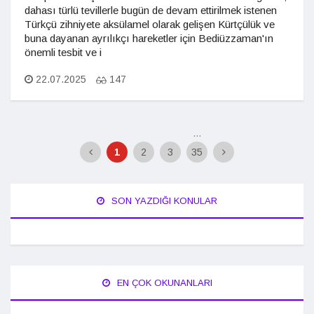
dahası türlü tevillerle bugün de devam ettirilmek istenen
Türkçü zihniyete aksülamel olarak gelişen Kürtçülük ve
buna dayanan ayrılıkçı hareketler için Bediüzzaman'ın
önemli tesbit ve i
22.07.2025
147
...
1
2
3
35
SON YAZDIĞI KONULAR
EN ÇOK OKUNANLARI