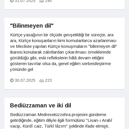
31.07.2025
190
"Bilinmeyen dil"
Kürtçe yasağının bir ölçüde gevşetildiği bir süreçte, ara
ara, Kürtçe konuşanların kimi komutanlarca azarlanması
ve Mecliste yapılan Kürtçe konuşmaların "bilinmeyen dil"
ibaresi konularak zabıtlardan çıkarılması örneklerinde
görüldüğü gibi, eski reflekslerin hâlâ devam ettiğini
gösteren tavırlar olsa da, genel eğilim serbestleştirme
yönünde gel
30.07.2025
223
Bediüzzaman ve iki dil
Bediüzzaman Medresetüzzehra projesini gündeme
getirdiğinde, eğitim diliyle ilgili formülünü "Lisan-ı Arabî
vacip, Kürdî caiz, Türkî lâzım" şeklinde ifade etmişti.