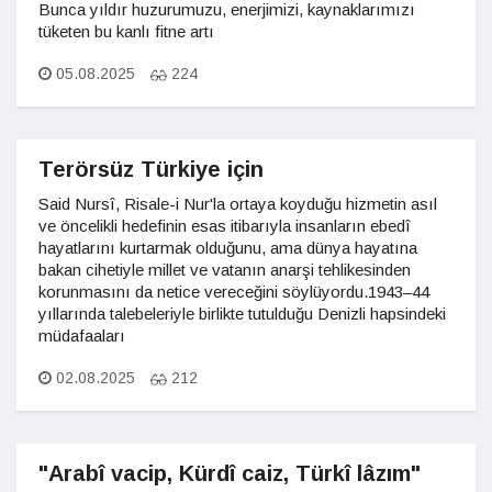
Bunca yıldır huzurumuzu, enerjimizi, kaynaklarımızı
tüketen bu kanlı fitne artı
05.08.2025
224
Terörsüz Türkiye için
Said Nursî, Risale-i Nur'la ortaya koyduğu hizmetin asıl
ve öncelikli hedefinin esas itibarıyla insanların ebedî
hayatlarını kurtarmak olduğunu, ama dünya hayatına
bakan cihetiyle millet ve vatanın anarşi tehlikesinden
korunmasını da netice vereceğini söylüyordu.1943–44
yıllarında talebeleriyle birlikte tutulduğu Denizli hapsindeki
müdafaaları
02.08.2025
212
"Arabî vacip, Kürdî caiz, Türkî lâzım"