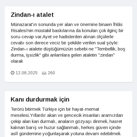
Zindan-ı atalet
Münazarat'ın sonunda yer alan ve önemine binaen İhlâs
Risalesi'nin müstakil baskılarına da konulan çok ilginç bir
soru-cevap var.Ayet ve hadislerden alınan ölçülerle
cevabı son derece veciz bir şekilde verilen sual şöyle:
Zindan-ı atalete düştüğümüzün sebebi ne "Tembellik, boş
durma, işsizlik" gibi anlamlara gelen ataletin "zindan"
olarak
12.08.2025
260
Kanı durdurmak için
Terörü bitirmek Türkiye için bir hayat-memat
meselesi.Yıllardır akan ve gencecik insanları aramızdan
çekip alan kan durmalı, anaların gözyaşı dinmeli, hasret
kalınan barış ve huzur sağlanmalı, herkes güven içinde
aslî gündemine yoğunlaşarak yoluna devam edebilmeli.