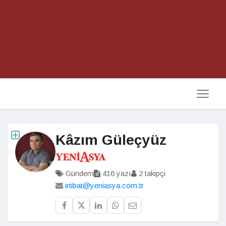
Kâzım Güleçyüz
Gündem
416 yazı
2 takipçi
irtibat@yeniasya.com.tr