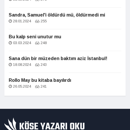
Sandra, Samuel'i öldürdü mü, öldürmedi mi
28.01.2024
255
Bu kalp seni unutur mu
03.03.2024
248
Sana dün bir müzeden baktım aziz İstanbul!
18.08.2024
243
Rollo May bu kitaba bayılırdı
26.05.2024
241