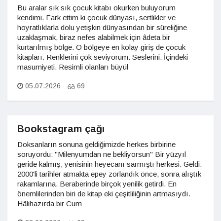
Bu aralar sık sık çocuk kitabı okurken buluyorum
kendimi. Fark ettim ki çocuk dünyası, sertlikler ve
hoyratlıklarla dolu yetişkin dünyasından bir süreliğine
uzaklaşmak, biraz nefes alabilmek için âdeta bir
kurtarılmış bölge. O bölgeye en kolay giriş de çocuk
kitapları. Renklerini çok seviyorum. Seslerini. İçindeki
masumiyeti. Resimli olanları büyül
05.07.2026
69
Bookstagram çağı
Doksanların sonuna geldiğimizde herkes birbirine
soruyordu: "Milenyumdan ne bekliyorsun" Bir yüzyıl
geride kalmış, yenisinin heyecanı sarmıştı herkesi. Geldi.
2000'li tarihler atmakta epey zorlandık önce, sonra alıştık
rakamlarına. Beraberinde birçok yenilik getirdi. En
önemlilerinden biri de kitap eki çeşitliliğinin artmasıydı.
Hâlihazırda bir Cum