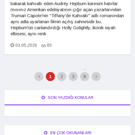
bakarak kahvaltı eden Audrey Hepburn karesini hatırlar
mısınız Amerikan edebiyatının çığır açan yazarlarından
Truman Capote'nin "Tiffany'de Kahvaltı" adlı romanından
aynı adla uyarlanan filmin açılış sahnesidir bu.
Hepburn'ün canlandırdığı Holly Golightly, ikonik siyah
elbisesi, aynı renk
03.05.2026
65
...
1
2
3
8
SON YAZDIĞI KONULAR
EN ÇOK OKUNANLARI