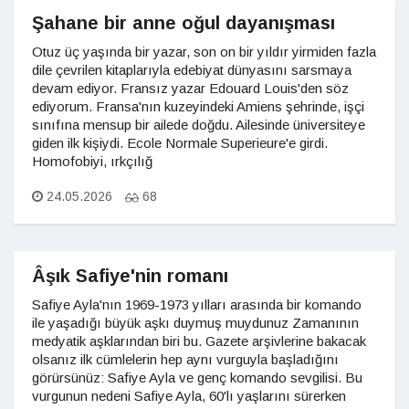
Şahane bir anne oğul dayanışması
Otuz üç yaşında bir yazar, son on bir yıldır yirmiden fazla
dile çevrilen kitaplarıyla edebiyat dünyasını sarsmaya
devam ediyor. Fransız yazar Edouard Louis'den söz
ediyorum. Fransa'nın kuzeyindeki Amiens şehrinde, işçi
sınıfına mensup bir ailede doğdu. Ailesinde üniversiteye
giden ilk kişiydi. Ecole Normale Superieure'e girdi.
Homofobiyi, ırkçılığ
24.05.2026
68
Âşık Safiye'nin romanı
Safiye Ayla'nın 1969-1973 yılları arasında bir komando
ile yaşadığı büyük aşkı duymuş muydunuz Zamanının
medyatik aşklarından biri bu. Gazete arşivlerine bakacak
olsanız ilk cümlelerin hep aynı vurguyla başladığını
görürsünüz: Safiye Ayla ve genç komando sevgilisi. Bu
vurgunun nedeni Safiye Ayla, 60'lı yaşlarını sürerken