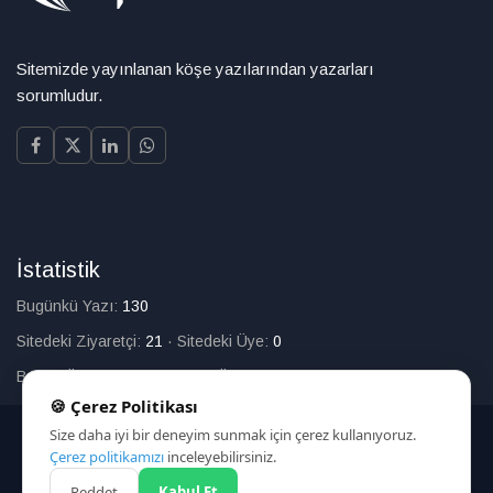
Sitemizde yayınlanan köşe yazılarından yazarları
sorumludur.
İstatistik
Bugünkü Yazı:
130
Sitedeki Ziyaretçi:
21
·
Sitedeki Üye:
0
Bugün Üye Olan:
0
·
Toplam Üye:
226
🍪 Çerez Politikası
Size daha iyi bir deneyim sunmak için çerez kullanıyoruz.
© 2025
Çerez politikamızı
inceleyebilirsiniz.
Reddet
Kabul Et