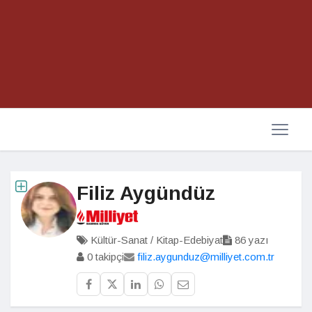
Filiz Aygündüz
Kültür-Sanat / Kitap-Edebiyat
86 yazı
0 takipçi
filiz.aygunduz@milliyet.com.tr