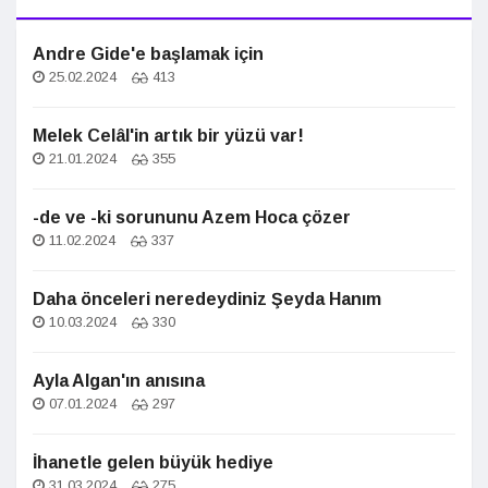
Andre Gide'e başlamak için
25.02.2024
413
Melek Celâl'in artık bir yüzü var!
21.01.2024
355
-de ve -ki sorununu Azem Hoca çözer
11.02.2024
337
Daha önceleri neredeydiniz Şeyda Hanım
10.03.2024
330
Ayla Algan'ın anısına
07.01.2024
297
İhanetle gelen büyük hediye
31.03.2024
275