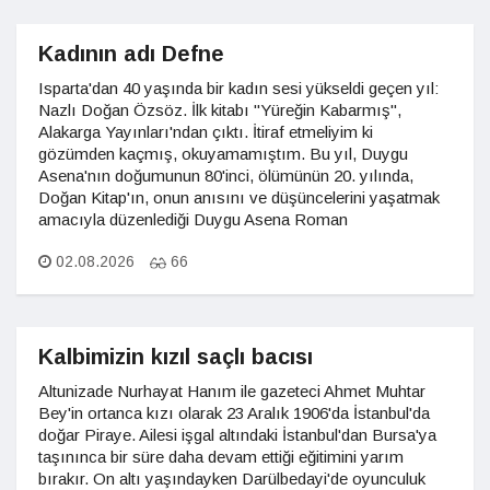
Kadının adı Defne
Isparta'dan 40 yaşında bir kadın sesi yükseldi geçen yıl:
Nazlı Doğan Özsöz. İlk kitabı "Yüreğin Kabarmış",
Alakarga Yayınları'ndan çıktı. İtiraf etmeliyim ki
gözümden kaçmış, okuyamamıştım. Bu yıl, Duygu
Asena'nın doğumunun 80'inci, ölümünün 20. yılında,
Doğan Kitap'ın, onun anısını ve düşüncelerini yaşatmak
amacıyla düzenlediği Duygu Asena Roman
02.08.2026
66
Kalbimizin kızıl saçlı bacısı
Altunizade Nurhayat Hanım ile gazeteci Ahmet Muhtar
Bey'in ortanca kızı olarak 23 Aralık 1906'da İstanbul'da
doğar Piraye. Ailesi işgal altındaki İstanbul'dan Bursa'ya
taşınınca bir süre daha devam ettiği eğitimini yarım
bırakır. On altı yaşındayken Darülbedayi'de oyunculuk