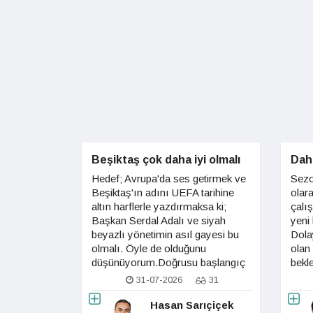
Beşiktaş çok daha iyi olmalı
Daha
Hedef; Avrupa'da ses getirmek ve
Sezo
Beşiktaş'ın adını UEFA tarihine
olar
altın harflerle yazdırmaksa ki;
çalı
Başkan Serdal Adalı ve siyah
yeni 
beyazlı yönetimin asıl gayesi bu
Dola
olmalı. Öyle de olduğunu
olan
düşünüyorum.Doğrusu başlangıç
bekl
adına, tur ve sonuçlar güzel, oyun
ve e
31-07-2026
31
düşündürücü, gelişim ümit
takı
veriyor... ama 3. tur ve sonrası çok
tesp
Hasan Sarıçiçek