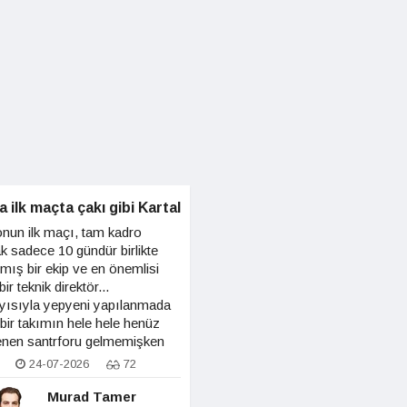
 ilk maçta çakı gibi Kartal
nun ilk maçı, tam kadro
ak sadece 10 gündür birlikte
şmış bir ekip ve en önemlisi
bir teknik direktör...
yısıyla yepyeni yapılanmada
 bir takımın hele hele henüz
enen santrforu gelmemişken
n önemli transferi Trossard da
24-07-2026
72
ma katılmamışken keskin
itler yapmak mümkün değil
Murad Tamer