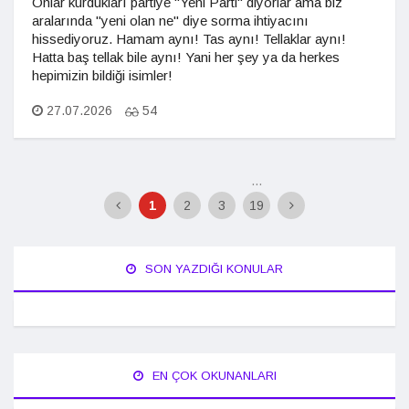
Onlar kurdukları partiye "Yeni Parti" diyorlar ama biz
aralarında "yeni olan ne" diye sorma ihtiyacını
hissediyoruz. Hamam aynı! Tas aynı! Tellaklar aynı!
Hatta baş tellak bile aynı! Yani her şey ya da herkes
hepimizin bildiği isimler!
27.07.2026
54
...
1
2
3
19
SON YAZDIĞI KONULAR
EN ÇOK OKUNANLARI