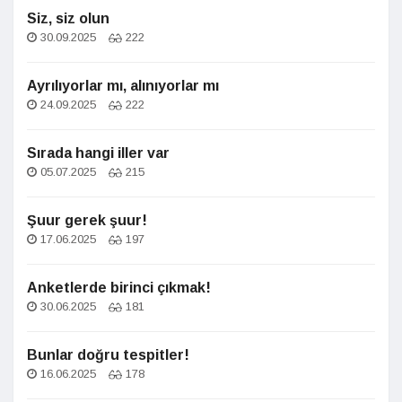
Siz, siz olun
30.09.2025
222
Ayrılıyorlar mı, alınıyorlar mı
24.09.2025
222
Sırada hangi iller var
05.07.2025
215
Şuur gerek şuur!
17.06.2025
197
Anketlerde birinci çıkmak!
30.06.2025
181
Bunlar doğru tespitler!
16.06.2025
178