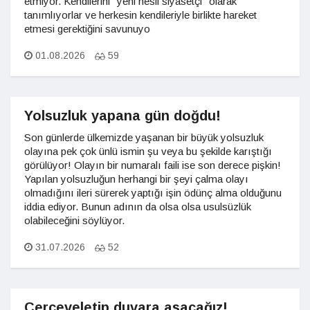
etmiyor. Kendilerini "yeni nesil siyasetçi" olarak
tanımlıyorlar ve herkesin kendileriyle birlikte hareket
etmesi gerektiğini savunuyo
01.08.2026
59
Yolsuzluk yapana gün doğdu!
Son günlerde ülkemizde yaşanan bir büyük yolsuzluk
olayına pek çok ünlü ismin şu veya bu şekilde karıştığı
görülüyor! Olayın bir numaralı faili ise son derece pişkin!
Yapılan yolsuzluğun herhangi bir şeyi çalma olayı
olmadığını ileri sürerek yaptığı işin ödünç alma olduğunu
iddia ediyor. Bunun adının da olsa olsa usulsüzlük
olabileceğini söylüyor.
31.07.2026
52
Çerçeveletip duvara asacağız!