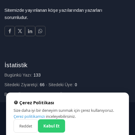
Sitemizde yayınlanan köşe yazılarından yazarları
sorumludur.
İstatistik
Bugünkü Yazı:
133
Sitedeki Ziyaretçi:
66
·
Sitedeki Üye:
0
Bugün Üye Olan:
0
·
Toplam Üye:
226
🍪 Çerez Politikası
Size daha iyi bir deneyim sunmak için çerez kullanıyoruz.
© 2025
Çerez politikamızı
inceleyebilirsiniz.
Reddet
Kabul Et
HAKKIMIZDA
İLETİŞİM
ARAMA
ÇEREZ POLİTİKASI