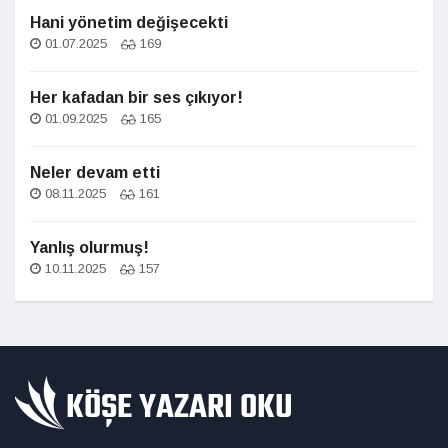
Hani yönetim değişecekti
01.07.2025
169
Her kafadan bir ses çıkıyor!
01.09.2025
165
Neler devam etti
08.11.2025
161
Yanlış olurmuş!
10.11.2025
157