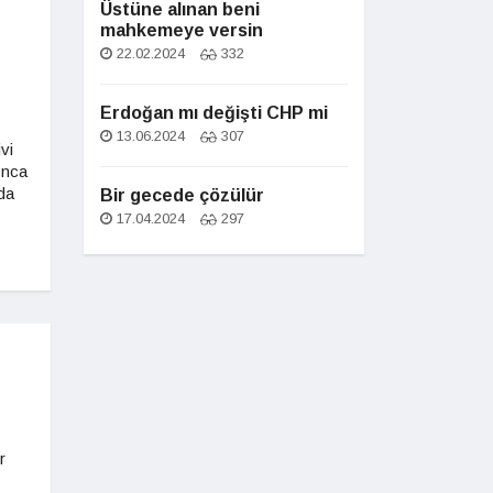
Üstüne alınan beni
mahkemeye versin
22.02.2024
332
Erdoğan mı değişti CHP mi
13.06.2024
307
vi
ınca
da
Bir gecede çözülür
17.04.2024
297
r