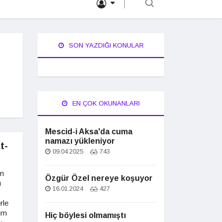
SON YAZDIĞI KONULAR
EN ÇOK OKUNANLARI
Mescid-i Aksa'da cuma
namazı yükleniyor
t-
09.04.2025
743
üm
Özgür Özel nereye koşuyor
ı
16.01.2024
427
rle
um
Hiç böylesi olmamıştı