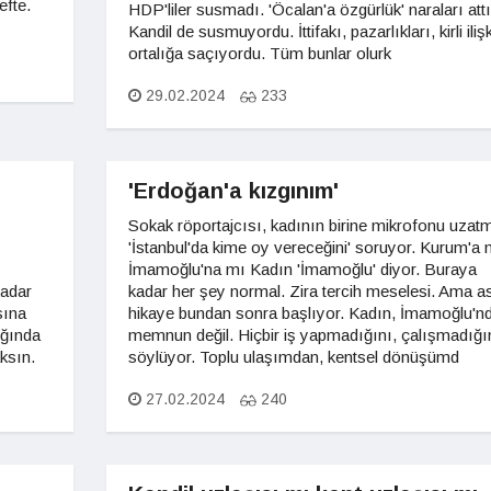
efte.
HDP'liler susmadı. 'Öcalan'a özgürlük' naraları attıl
Kandil de susmuyordu. İttifakı, pazarlıkları, kirli ilişk
ortalığa saçıyordu. Tüm bunlar olurk
29.02.2024
233
'Erdoğan'a kızgınım'
Sokak röportajcısı, kadının birine mikrofonu uzat
'İstanbul'da kime oy vereceğini' soruyor. Kurum'a 
İmamoğlu'na mı Kadın 'İmamoğlu' diyor. Buraya
kadar
kadar her şey normal. Zira tercih meselesi. Ama as
sına
hikaye bundan sonra başlıyor. Kadın, İmamoğlu'n
ığında
memnun değil. Hiçbir iş yapmadığını, çalışmadığı
aksın.
söylüyor. Toplu ulaşımdan, kentsel dönüşümd
27.02.2024
240