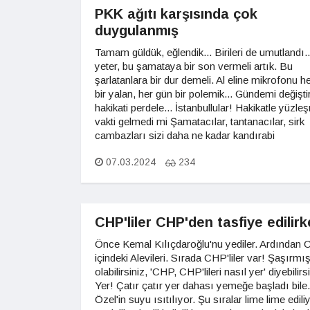
PKK ağıtı karşısında çok
duygulanmış
Tamam güldük, eğlendik... Birileri de umutlandı.
yeter, bu şamataya bir son vermeli artık. Bu
şarlatanlara bir dur demeli. Al eline mikrofonu h
bir yalan, her gün bir polemik... Gündemi değiştir
hakikati perdele... İstanbullular! Hakikatle yüzl
vakti gelmedi mi Şamatacılar, tantanacılar, sirk
cambazları sizi daha ne kadar kandırabi
07.03.2024
234
CHP'liler CHP'den tasfiye edilir
Önce Kemal Kılıçdaroğlu'nu yediler. Ardından
içindeki Alevileri. Sırada CHP'liler var! Şaşırmı
olabilirsiniz, 'CHP, CHP'lileri nasıl yer' diyebilirs
Yer! Çatır çatır yer dahası yemeğe başladı bile
Özel'in suyu ısıtılıyor. Şu sıralar lime lime edili