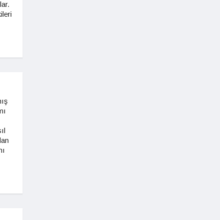
ar.
ileri
mış
mı
ıl
dan
nı