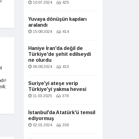
u
10.07.2024
425
Yuvaya dönüşün kapıları
aralandı
15.08.2024
414
Haniye İran'da değil de
Türkiye'de şehit edilseydi
ne olurdu
06.08.2024
410
M
adı!
Suriye'yi ateşe verip
edi;
Türkiye'yi yakma hevesi
11.03.2025
378
İstanbul'da Atatürk'ü temsil
ediyormuş
02.01.2024
336