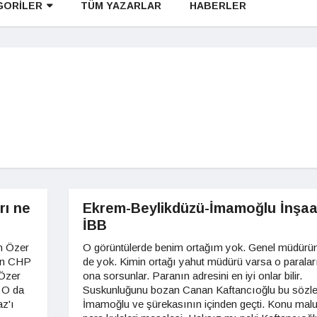
GORİLER
TÜM YAZARLAR
HABERLER
rı ne
Ekrem-Beylikdüzü-İmamoğlu İnşaa
İBB
n Özer
O görüntülerde benim ortağım yok. Genel müdür
ün CHP
de yok. Kimin ortağı yahut müdürü varsa o paralar
 Özer
ona sorsunlar. Paranın adresini en iyi onlar bilir.
 O da
Suskunluğunu bozan Canan Kaftancıoğlu bu sözle
z'ı
İmamoğlu ve şürekasının içinden geçti. Konu mal