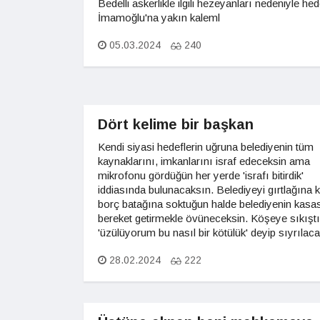
Bedelli askerlikle ilgili hezeyanları nedeniyle hed
İmamoğlu'na yakın kaleml
05.03.2024
240
Dört kelime bir başkan
Kendi siyasi hedeflerin uğruna belediyenin tüm
kaynaklarını, imkanlarını israf edeceksin ama
mikrofonu gördüğün her yerde 'israfı bitirdik'
iddiasında bulunacaksın. Belediyeyi gırtlağına 
borç batağına soktuğun halde belediyenin kasa
bereket getirmekle övüneceksin. Köşeye sıkışt
'üzülüyorum bu nasıl bir kötülük' deyip sıyrılac
28.02.2024
222