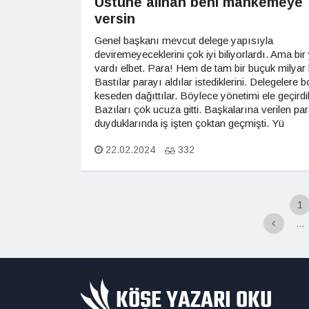
Üstüne alınan beni mahkemeye
versin
Genel başkanı mevcut delege yapısıyla
deviremeyeceklerini çok iyi biliyorlardı. Ama bir
vardı elbet. Para! Hem de tam bir buçuk milyar l
Bastılar parayı aldılar istediklerini. Delegelere b
keseden dağıttılar. Böylece yönetimi ele geçirdil
Bazıları çok ucuza gitti. Başkalarına verilen par
duyduklarında iş işten çoktan geçmişti. Yü
22.02.2024
332
1
...