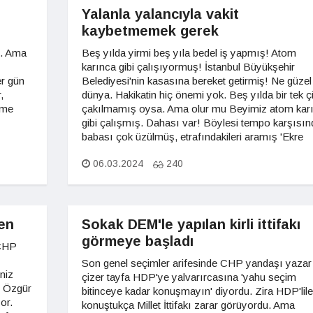
Yalanla yalancıyla vakit
kaybetmemek gerek
.. Ama
Beş yılda yirmi beş yıla bedel iş yapmış! Atom
karınca gibi çalışıyormuş! İstanbul Büyükşehir
er gün
Belediyesi'nin kasasına bereket getirmiş! Ne güzel
,
dünya. Hakikatin hiç önemi yok. Beş yılda bir tek çi
eşme
çakılmamış oysa. Ama olur mu Beyimiz atom kar
gibi çalışmış. Dahası var! Böylesi tempo karşısın
babası çok üzülmüş, etrafındakileri aramış 'Ekre
06.03.2024
240
ken
Sokak DEM'le yapılan kirli ittifakı
görmeye başladı
 CHP
ş
Son genel seçimler arifesinde CHP yandaşı yazar
iniz
çizer tayfa HDP'ye yalvarırcasına 'yahu seçim
. Özgür
bitinceye kadar konuşmayın' diyordu. Zira HDP'lile
yor.
konuştukça Millet İttifakı zarar görüyordu. Ama