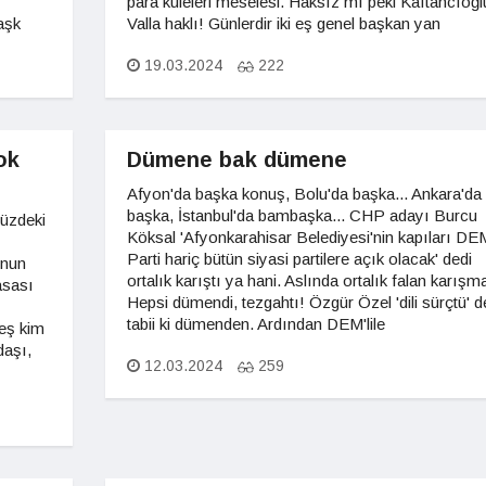
para kuleleri meselesi. Haksız mı peki Kaftancıoğl
aşk
Valla haklı! Günlerdir iki eş genel başkan yan
19.03.2024
222
ok
Dümene bak dümene
Afyon'da başka konuş, Bolu'da başka... Ankara'da
başka, İstanbul'da bambaşka... CHP adayı Burcu
müzdeki
Köksal 'Afyonkarahisar Belediyesi'nin kapıları DE
Parti hariç bütün siyasi partilere açık olacak' dedi
'nun
ortalık karıştı ya hani. Aslında ortalık falan karışm
asası
Hepsi dümendi, tezgahtı! Özgür Özel 'dili sürçtü' d
tabii ki dümenden. Ardından DEM'lile
leş kim
daşı,
12.03.2024
259