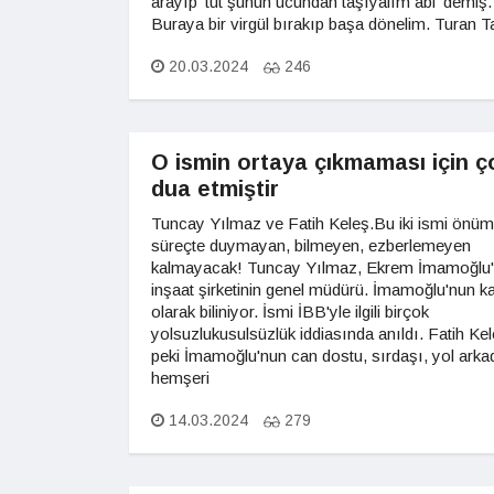
arayıp 'tut şunun ucundan taşıyalım abi' demiş.
Buraya bir virgül bırakıp başa dönelim. Turan T
20.03.2024
246
O ismin ortaya çıkmaması için ç
dua etmiştir
Tuncay Yılmaz ve Fatih Keleş.Bu iki ismi önü
süreçte duymayan, bilmeyen, ezberlemeyen
kalmayacak! Tuncay Yılmaz, Ekrem İmamoğlu
inşaat şirketinin genel müdürü. İmamoğlu'nun k
olarak biliniyor. İsmi İBB'yle ilgili birçok
yolsuzlukusulsüzlük iddiasında anıldı. Fatih Ke
peki İmamoğlu'nun can dostu, sırdaşı, yol arka
hemşeri
14.03.2024
279