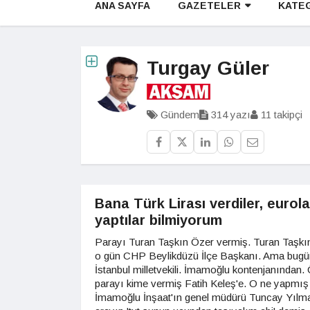
ANA SAYFA
GAZETELER
KATE
Turgay Güler
Gündem
314 yazı
11 takipçi
Bana Türk Lirası verdiler, eurola
yaptılar bilmiyorum
Parayı Turan Taşkın Özer vermiş. Turan Taşkı
o gün CHP Beylikdüzü İlçe Başkanı. Ama bug
İstanbul milletvekili. İmamoğlu kontenjanından.
parayı kime vermiş Fatih Keleş'e. O ne yapmış
İmamoğlu İnşaat'ın genel müdürü Tuncay Yılma