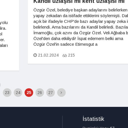
Kandil uzlaşısı mı kent uzlaşısı mı
Özgür Özel, belediye başkan adaylarını belirlerken
yapay zekadan da istifade ettiklerini söylemişti. Da
açık bir ifadeyle CHP'de bazı adaylar yapay zeka i
 yolu
belirlendi. Ama bazılarını da Kandil belirledi. Bazıla
ira.
İmamoğlu, çok azını da Özgür Özel. Veli Ağbaba b
ol
Özel'den daha etkiliydi! İspat edemem belki ama
er.
Özgür Özel'in sadece Etimesgut a
aları
21.02.2024
215
23
24
25
26
27
İstatistik