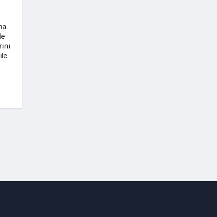
ha
le
rını
ile