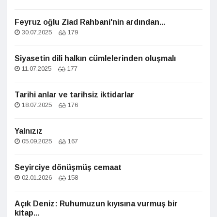
Feyruz oğlu Ziad Rahbani'nin ardından...
30.07.2025
179
Siyasetin dili halkın cümlelerinden oluşmalı
11.07.2025
177
Tarihi anlar ve tarihsiz iktidarlar
18.07.2025
176
Yalnızız
05.09.2025
167
Seyirciye dönüşmüş cemaat
02.01.2026
158
Açık Deniz: Ruhumuzun kıyısına vurmuş bir
kitap...