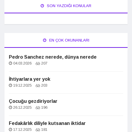
SON YAZDIĞI KONULAR
EN ÇOK OKUNANLARI
Pedro Sanchez nerede, dünya nerede
04.03.2026
207
İhtiyarlara yer yok
19.12.2025
203
Çocuğu gezdiriyorlar
26.12.2025
196
Fedakârlık diliyle kutsanan iktidar
17.12.2025
181