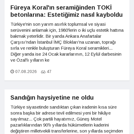
Füreya Koral'ın seramiğinden TOKİ
betonlarına: Estetiğimiz nasıl kayboldu
Türkiye'nin son yarım asırlık toplumsal ve siyasi
serüvenini anlamak için, 1980'lerin o iki uçlu estetik hattına
bakmak yeterlidir. Bir yanda Ankara Anafartalar
Çarşısı'ndan İstanbul İMÇ Blokları'na uzanan, toprağı
sırla ve renkle buluşturan Füreya Koral seramikleri...
Diğer yanda ise 24 Ocak kararlarının, 12 Eylül darbesinin
ve Özal'lı yılların ke
07.08.2026
47
Sandığın haysiyetine ne oldu
Türkiye siyasetinde sandıktan çıkan iradenin kısa süre
sonra başka bir adrese tevil edilmesi yeni bir hikâye
sayılmaz... Çok partili hayatımız, Güneş Motel
pazarlıklarından 90'lı yıllarda hükümetlerin kaderini
değiştiren milletvekili transferlerine, son yıllarda seçimden