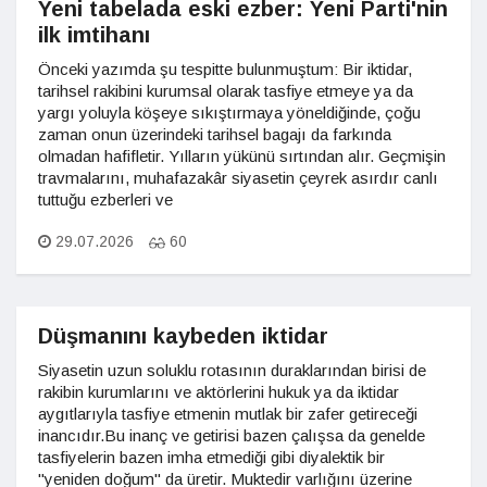
Yeni tabelada eski ezber: Yeni Parti'nin
ilk imtihanı
Önceki yazımda şu tespitte bulunmuştum: Bir iktidar,
tarihsel rakibini kurumsal olarak tasfiye etmeye ya da
yargı yoluyla köşeye sıkıştırmaya yöneldiğinde, çoğu
zaman onun üzerindeki tarihsel bagajı da farkında
olmadan hafifletir. Yılların yükünü sırtından alır. Geçmişin
travmalarını, muhafazakâr siyasetin çeyrek asırdır canlı
tuttuğu ezberleri ve
29.07.2026
60
Düşmanını kaybeden iktidar
Siyasetin uzun soluklu rotasının duraklarından birisi de
rakibin kurumlarını ve aktörlerini hukuk ya da iktidar
aygıtlarıyla tasfiye etmenin mutlak bir zafer getireceği
inancıdır.Bu inanç ve getirisi bazen çalışsa da genelde
tasfiyelerin bazen imha etmediği gibi diyalektik bir
"yeniden doğum" da üretir. Muktedir varlığını üzerine