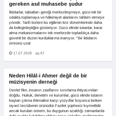
gereken asıl muhasebe şudur
İktidarlar, tabiatları gereği merkezileşmeye, gücü tek bir
odakta toplamaya ve hâkimiyet alanlarını tahkim etmeye
yönelir. Tarih bizlere bu eğilimin kriz dönemlerinde daha
da belirginleştiğini gösteriyor. Gücü elinde tutanlar, karar
alma mekanizmalarını tek merkezde topladıkça daha
güvenli bir düzen kurduklarına inanıyor. "Bir iktidarın
ömrünü uzat
17.07.2026
67
Neden Hilâl-i Ahmer değil de bir
müzisyenin derneği
Devlet fikri, insanın zaaflarını sınırlama ihtiyacından
doğdu. Hukuk, denetim ve kurumlar, gücü elinde tutanın
baştan çıkma ihtimaline karşı yüzyıllar boyunca biriken
siyasî tecrübenin ürünüdür.Fazilet şüphesiz kıymetlidir
ancak kurulan sistem, bu duygunun azaldığı zamanlarda
dahi ayakta kalabilme iddiası taşır. Vakıflar, mahkemeler,