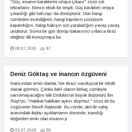
''Güç, insanın karakterini ortaya çıkarır" sözü sık
tekrarlanır. Bence eksik bir tespit. Güç karakteri ortaya
çıkardığı gibi hafızayı da dönüştürür. Dün hangi
cümleden incindiğinizi, hangi kapıların yüzünüze
kapandığını, hangi bakışın sizi yaraladığını yavaş yavaş
unutturur. Sonra bir gün dönüp bakarsınız yıllarca itiraz
ettiğiniz dili konuşmaya ba
08.07.2026
97
Deniz Göktaş ve inancın özgüveni
İnancından emin olanlar, her itirazı varoluşsal bir tehdit
olarak görmez. Çünkü ilahî olanın birkaç cümleyle
sarsılmayacağını bilir.Endülüs'ün büyük düşünürü İbn
Rüşt'ün, "Hakikat hakikate aykırı düşmez." sözü de bu
özgüvenin felsefi ifadesidir. Bu cümle, akıl ile vahiy
arasındaki ilişkiyi açıklamanın ötesinde, inandığı
değerden emin olan insanın p
03.07.2026
90