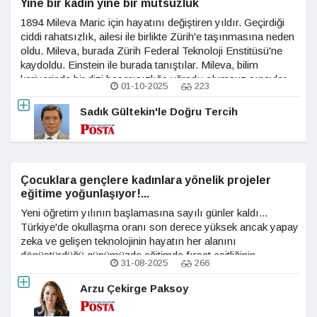
Yine bir kadın yine bir mutsuzluk
1894 Mileva Maric için hayatını değiştiren yıldır. Geçirdiği
ciddi rahatsızlık, ailesi ile birlikte Zürih'e taşınmasına neden
oldu. Mileva, burada Zürih Federal Teknoloji Enstitüsü'ne
kaydoldu. Einstein ile burada tanıştılar. Mileva, bilim
kariyerinde bir dizi başarısızlığa uğradı; olumsuz sınavlar,
01-10-2025
223
yoluna taş koyan doktora tez danışmanı ve Einstein'dan
evlilik dışı hamileliği... 1903'te Einstein ile evlendiler, iki
Sadık Gültekin'le Doğru Tercih
oğulları oldu.
Çocuklara gençlere kadınlara yönelik projeler
eğitime yoğunlaşıyor!...
Yeni öğretim yılının başlamasına sayılı günler kaldı...
Türkiye'de okullaşma oranı son derece yüksek ancak yapay
zeka ve gelişen teknolojinin hayatın her alanını
dönüştürdüğü günümüzde eğitimde fırsat eşitliğinin
31-08-2025
266
sağlanması ve genç neslin 21. yüzyıl yetkinlikleri ile
donatılması çok önemli... Son dönemde gerçekleşen
Arzu Çekirge Paksoy
sosyal sorumluluk yatırımlarına baktığımızda kurumların bu
öngörü ve vizyonla