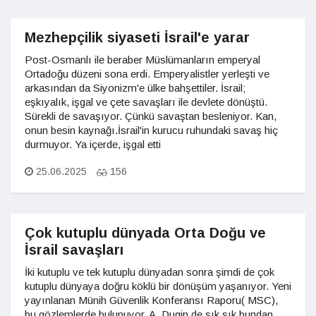
Mezhepçilik siyaseti İsrail'e yarar
Post-Osmanlı ile beraber Müslümanların emperyal
Ortadoğu düzeni sona erdi. Emperyalistler yerleşti ve
arkasından da Siyonizm'e ülke bahşettiler. İsrail;
eşkıyalık, işgal ve çete savaşları ile devlete dönüştü.
Sürekli de savaşıyor. Çünkü savaştan besleniyor. Kan,
onun besin kaynağı.İsrail'in kurucu ruhundaki savaş hiç
durmuyor. Ya içerde, işgal etti
25.06.2025
156
Çok kutuplu dünyada Orta Doğu ve
İsrail savaşları
İki kutuplu ve tek kutuplu dünyadan sonra şimdi de çok
kutuplu dünyaya doğru köklü bir dönüşüm yaşanıyor. Yeni
yayınlanan Münih Güvenlik Konferansı Raporu( MSC),
bu gözlemlerde bulunuyor. A. Dugin de sık sık bundan