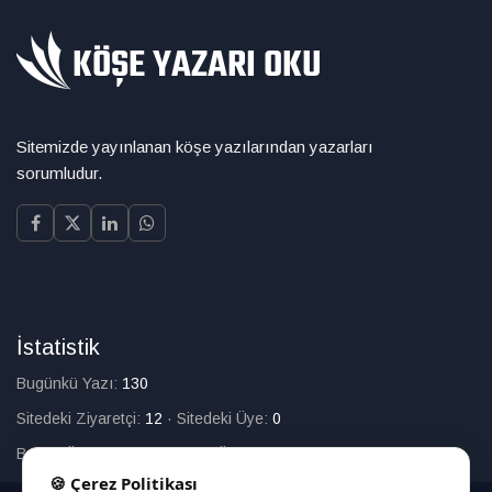
Sitemizde yayınlanan köşe yazılarından yazarları
sorumludur.
İstatistik
Bugünkü Yazı:
130
Sitedeki Ziyaretçi:
12
·
Sitedeki Üye:
0
Bugün Üye Olan:
0
·
Toplam Üye:
226
🍪 Çerez Politikası