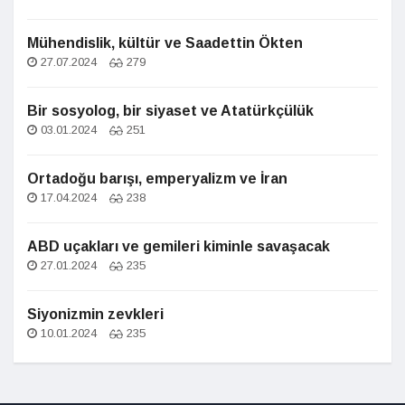
Mühendislik, kültür ve Saadettin Ökten
27.07.2024
279
Bir sosyolog, bir siyaset ve Atatürkçülük
03.01.2024
251
Ortadoğu barışı, emperyalizm ve İran
17.04.2024
238
ABD uçakları ve gemileri kiminle savaşacak
27.01.2024
235
Siyonizmin zevkleri
10.01.2024
235