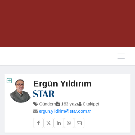
Ergün Yıldırım
Gündem
163 yazı
0 takipçi
ergun.yildirim@star.com.tr