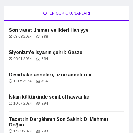
EN ÇOK OKUNANLARI
Son vasat ümmet ve lideri Haniyye
03.08.2024
388
Siyonizm'e isyanın şehri: Gazze
06.01.2024
354
Diyarbakır anneleri, özne annelerdir
11.05.2024
304
İslam kültüründe sembol hayvanlar
10.07.2024
294
Tacettin Dergâhının Son Sakini: D. Mehmet
Doğan
14.08.2024
283